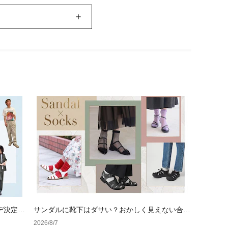
デ決定
サンダルに靴下はダサい？おかしく見えない合わ
せ方の黄金法則と男女別おすすめコーデ
2026/8/7