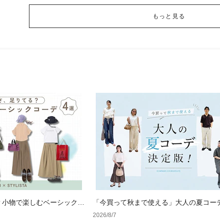
もっと見る
？小物で楽しむベーシックコ
「今買って秋まで使える」大人の夏コー
版！男女別正解スタイルとNGな着こなし
2026/8/7