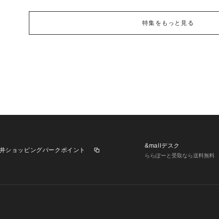
特集をもっと見る
&mallデスク
井ショッピングパークポイント
ららぽーと受取なら送料無料