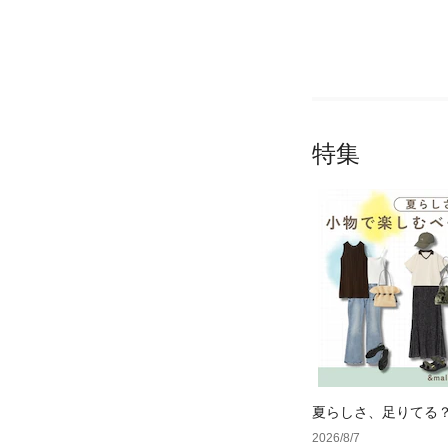
特集
夏らしさ、足りてる
ーデ4選
2026/8/7