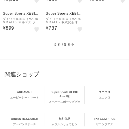
Super Sports XEBIO
Super Sports XEBIO
&mall店
&mall店
ダイワマルエス（MARU
ダイワマルエス（MARU
S BALL）マルエス ソフ
S BALL）軟式試合球 M
トボール 2号球 S2CHP
号 1個 15704 M 自主練
¥899
¥737
自主練
5
5
件 /
件中
関連ショップ
ABC-MART
Super Sports XEBIO
ユニクロ
&mall店
エービーシー・マート
ユニクロ
スーパースポーツゼビオ
URBAN RESEARCH
無印良品
The COMP＿US
アーバンリサーチ
ムジルシリョウヒン
ザコンプアス