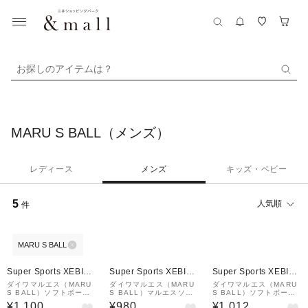
お探しのアイテムは？
MARU S BALL（メンズ）
レディース
メンズ
キッズ・ベビー
5
人気順
件
MARU S BALL
Super Sports XEBIO
Super Sports XEBIO
Super Sports XEBIO
&mall店
&mall店
&mall店
ダイワマルエス（MARU
ダイワマルエス（MARU
ダイワマルエス（MARU
S BALL）ソフトボール
S BALL）マルエスソフ
S BALL）ソフトボール
12インチ球 11306
トS3CHP 自主練
11インチ球 11206
¥1,100
¥980
¥1,012