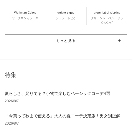
Workman Colors
gelato pique
green label relaxing
ワークマンカラーズ
ジェラートピケ
グリーンレーベル リラ
クシング
もっと見る
特集
夏らしさ、足りてる？小物で楽しむベーシックコーデ4選
2026/8/7
「今買って秋まで使える」大人の夏コーデ決定版！男女別正解ス
タイルとNGな着こなし
2026/8/7