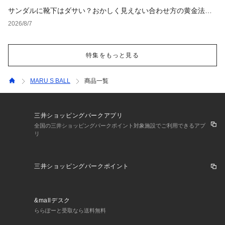
サンダルに靴下はダサい？おかしく見えない合わせ方の黄金法則
と男女別おすすめコーデ
2026/8/7
特集をもっと見る
MARU S BALL
商品一覧
三井ショッピングパークアプリ
全国の三井ショッピングパークポイント対象施設でご利用できるアプ
リ
三井ショッピングパークポイント
&mallデスク
ららぽーと受取なら送料無料