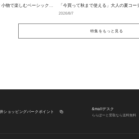
？小物で楽しむベーシックコ
「今買って秋まで使える」大人の夏コー
版！男女別正解スタイルとNGな着こなし
2026/8/7
特集をもっと見る
&mallデスク
井ショッピングパークポイント
ららぽーと受取なら送料無料