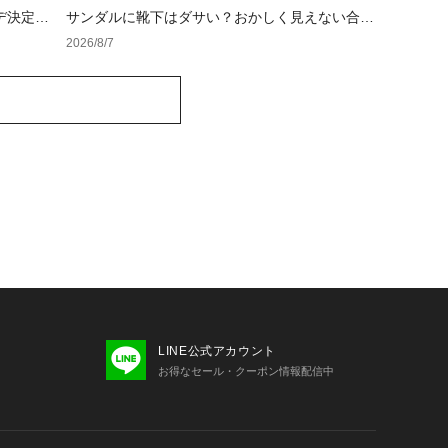
デ決定
サンダルに靴下はダサい？おかしく見えない合わ
せ方の黄金法則と男女別おすすめコーデ
2026/8/7
LINE公式アカウント
お得なセール・クーポン情報配信中