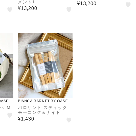
メントＬ
¥13,200
¥13,200
OASEE
BIANCA BARNET BY OASEE
DS
ーケＭ
パロサント スティック
モーニング＆ナイト
¥1,430