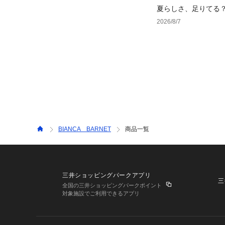
夏らしさ、足りてる
ーデ4選
2026/8/7
BIANCA BARNET
商品一覧
三井ショッピングパークアプリ
三
全国の三井ショッピングパークポイント
対象施設でご利用できるアプリ