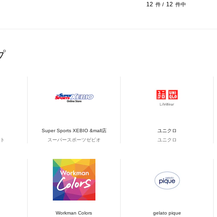
12
12
件 /
件中
プ
Super Sports XEBIO &mall店
ユニクロ
ト
スーパースポーツゼビオ
ユニクロ
Workman Colors
gelato pique