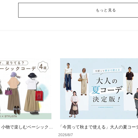
もっと見る
？小物で楽しむベーシックコ
「今買って秋まで使える」大人の夏コー
版！男女別正解スタイルとNGな着こなし
2026/8/7