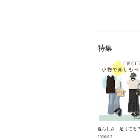
特集
夏らしさ、足りてる
ーデ4選
2026/8/7