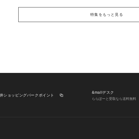
特集をもっと見る
&mallデスク
井ショッピングパークポイント
ららぽーと受取なら送料無料