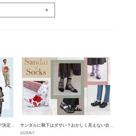
デ決定
サンダルに靴下はダサい？おかしく見えない合わ
せ方の黄金法則と男女別おすすめコーデ
2026/8/7