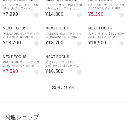
&mall店
&mall店
パラディウム（PALLADI
パラディウム（PALLADI
PALLADIUM パラディウ
UM）カジュアルシュー
UM）カジュアルシュー
ム PAMPA OX SURPL
ズ パンパ オックス シー
ズ パンパ ライト チェル
US パンパ オックス サ
¥7,990
¥14,080
¥5,390
カー ライト プラス ウォ
シー ウォータープルーフ
ープラス 74446-116 ス
ータープルーフ プラス
ブラック 76979-001 防
ターホワイト
オフホワイト 77857-12
水 軽量 通勤 レザーブ…
2
NEXT FOCUS
NEXT FOCUS
NEXT FOCUS
PALLADIUM パラディウ
PALLADIUM パラディウ
大きいサイズ【29cm 30
ム PAMPA DEMODOG
ム PAMPA HI TUNNEL
cm】PALLADIUM パラ
パンパデモドッグ 7449
S パンパ ハイ トンネル
ディウム PAMPA LO S
¥18,700
¥18,700
¥16,500
7-180 クリームホワイト
04626-008 ブラック
EEKR2 LT+WP+ パンパ
ロー シーカー 2 ライト
ウォータープルーフ 744
59%OFF
43-056 ブラックデニム/
NEXT FOCUS
NEXT FOCUS
ホワイト
PALLADIUM パラディウ
大きいサイズ【29cm 30
ム PAMPA OX SKIN パ
cm】PALLADIUM パラ
ンパ オックス スキン 74
ディウム PAMPA LO S
¥7,590
¥16,500
385-212 ダークブラウ
EEKR2 LT+WP+ パンパ
ン
ロー シーカー 2 ライト
ウォータープルーフ 744
43-010 ブラック/ブラッ
ク
23
23
件 /
件中
関連ショップ