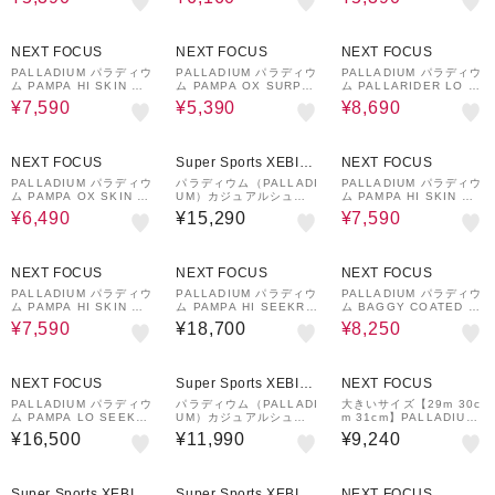
ーパー レザー ウォータ
9-257 ウォームサンド
ープラス 74446-339 ベ
ープルーフ プラス 7872
チバー
6-079 ブラック/レン
61%OFF
62%OFF
64%OFF
NEXT FOCUS
NEXT FOCUS
NEXT FOCUS
PALLADIUM パラディウ
PALLADIUM パラディウ
PALLADIUM パラディウ
ム PAMPA HI SKIN パ
ム PAMPA OX SURPL
ム PALLARIDER LO W
ンパ ハイ スキン 74379
US パンパ オックス サ
P+ パラライダー ロー ウ
¥7,590
¥5,390
¥8,690
-155 ホワイトキャップ
ープラス 74446-210 サ
ォータープルーフプラス
グレー
ハラ
74344-116 スターホワ
イト
65%OFF
61%OFF
NEXT FOCUS
Super Sports XEBIO
NEXT FOCUS
&mall店
PALLADIUM パラディウ
パラディウム（PALLADI
PALLADIUM パラディウ
ム PAMPA OX SKIN パ
UM）カジュアルシュー
ム PAMPA HI SKIN パ
ンパ オックス スキン 74
ズ PAMPAHISEEKRLIT
ンパ ハイ スキン 74379
¥6,490
¥15,290
¥7,590
385-284 タン
E+WP+ 77856-008
-212 ダークブラウン
61%OFF
50%OFF
NEXT FOCUS
NEXT FOCUS
NEXT FOCUS
PALLADIUM パラディウ
PALLADIUM パラディウ
PALLADIUM パラディウ
ム PAMPA HI SKIN パ
ム PAMPA HI SEEKR2
ム BAGGY COATED バ
ンパ ハイ スキン 74379
LT+WP+ パンパ ハイ シ
ギー コーテッド 74315-
¥7,590
¥18,700
¥8,250
-284 タン
ーカー 2 ライト ウォー
008 74315-249
タープルーフ 74406-01
0 オールブラック
NEXT FOCUS
Super Sports XEBIO
NEXT FOCUS
&mall店
PALLADIUM パラディウ
パラディウム（PALLADI
大きいサイズ【29m 30c
ム PAMPA LO SEEKR2
UM）カジュアルシュー
m 31cm】PALLADIUM
LT+WP+ パンパ ロー シ
ズ パンパ ハイ シーカー
パラディウム SP20 LO
¥16,500
¥11,990
¥9,240
ーカー 2 ライト ウォー
ライト プラス プラス サ
WP+ 79207-008 7920
タープルーフ 74443-01
イドベージュ 77856-26
7-024
0 ブラック/ブラック
1 スニーカー 防水 軽量
62%OFF
Super Sports XEBIO
Super Sports XEBIO
NEXT FOCUS