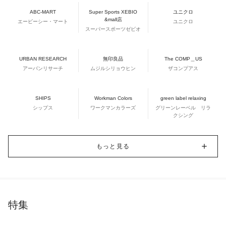
ABC-MART
Super Sports XEBIO
ユニクロ
&mall店
エービーシー・マート
ユニクロ
スーパースポーツゼビオ
URBAN RESEARCH
無印良品
The COMP＿US
アーバンリサーチ
ムジルシリョウヒン
ザコンプアス
SHIPS
Workman Colors
green label relaxing
シップス
ワークマンカラーズ
グリーンレーベル リラ
クシング
もっと見る
特集