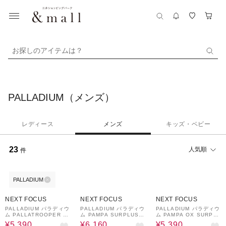
お探しのアイテムは？
PALLADIUM（メンズ）
レディース
メンズ
キッズ・ベビー
23
人気順
件
PALLADIUM
74%OFF
60%OFF
62%OFF
NEXT FOCUS
NEXT FOCUS
NEXT FOCUS
PALLADIUM パラディウ
PALLADIUM パラディウ
PALLADIUM パラディウ
ム PALLATROOPER O
ム PAMPA SURPLUS
ム PAMPA OX SURPL
X LTH WP+ パラトゥル
パンパ サープラス 7438
US パンパ オックス サ
¥5,390
¥6,160
¥5,390