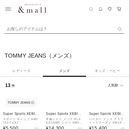
お探しのアイテムは？
TOMMY JEANS（メンズ）
レディース
メンズ
キッズ・ベビー
13
人気順
件
TOMMY JEANS
Super Sports XEBIO
Super Sports XEBIO
Super Sports XEBIO
&mall店
&mall店
&mall店
スポーツ キャップ AM0
半袖シャツ メンズ RLX
パーカー メンズ グラフ
7527-C87
SSCAMP シャツ DM16
ィックフーディ DM1679
603-C87
2-C87
¥5,500
¥14,300
¥15,400