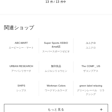
13
13
件 /
件中
関連ショップ
ABC-MART
Super Sports XEBIO
ユニクロ
&mall店
エービーシー・マート
ユニクロ
スーパースポーツゼビオ
URBAN RESEARCH
無印良品
The COMP＿US
アーバンリサーチ
ムジルシリョウヒン
ザコンプアス
SHIPS
Workman Colors
green label relaxing
シップス
ワークマンカラーズ
グリーンレーベル リラ
クシング
もっと見る