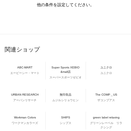
他の条件を設定してください。
関連ショップ
ABC-MART
Super Sports XEBIO
ユニクロ
&mall店
エービーシー・マート
ユニクロ
スーパースポーツゼビオ
URBAN RESEARCH
無印良品
The COMP＿US
アーバンリサーチ
ムジルシリョウヒン
ザコンプアス
Workman Colors
SHIPS
green label relaxing
ワークマンカラーズ
シップス
グリーンレーベル リラ
クシング