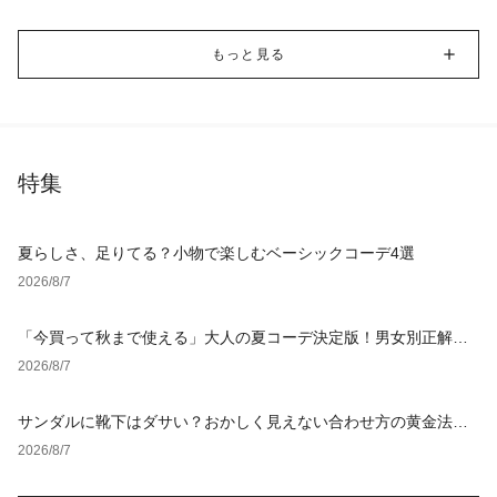
もっと見る
特集
夏らしさ、足りてる？小物で楽しむベーシックコーデ4選
2026/8/7
「今買って秋まで使える」大人の夏コーデ決定版！男女別正解ス
タイルとNGな着こなし
2026/8/7
サンダルに靴下はダサい？おかしく見えない合わせ方の黄金法則
と男女別おすすめコーデ
2026/8/7