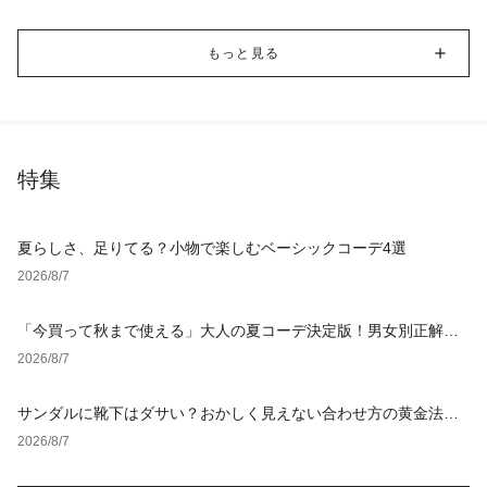
もっと見る
特集
夏らしさ、足りてる？小物で楽しむベーシックコーデ4選
2026/8/7
「今買って秋まで使える」大人の夏コーデ決定版！男女別正解ス
タイルとNGな着こなし
2026/8/7
サンダルに靴下はダサい？おかしく見えない合わせ方の黄金法則
と男女別おすすめコーデ
2026/8/7