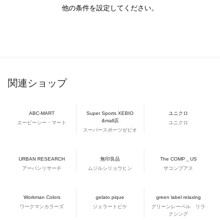
他の条件を設定してください。
関連ショップ
ABC-MART
Super Sports XEBIO
ユニクロ
&mall店
エービーシー・マート
ユニクロ
スーパースポーツゼビオ
URBAN RESEARCH
無印良品
The COMP＿US
アーバンリサーチ
ムジルシリョウヒン
ザコンプアス
Workman Colors
gelato pique
green label relaxing
ワークマンカラーズ
ジェラートピケ
グリーンレーベル リラ
クシング