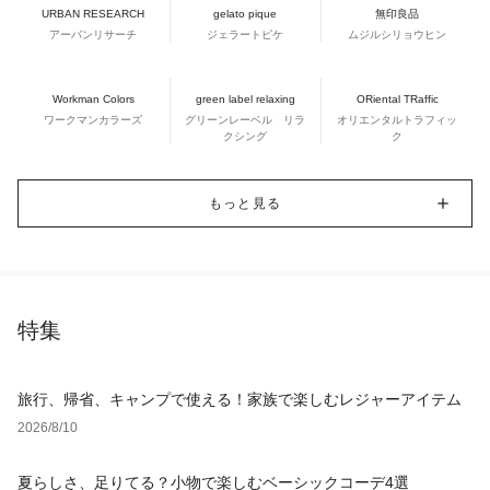
URBAN RESEARCH
gelato pique
無印良品
アーバンリサーチ
ジェラートピケ
ムジルシリョウヒン
Workman Colors
green label relaxing
ORiental TRaffic
ワークマンカラーズ
グリーンレーベル リラ
オリエンタルトラフィッ
クシング
ク
もっと見る
特集
旅行、帰省、キャンプで使える！家族で楽しむレジャーアイテム
2026/8/10
夏らしさ、足りてる？小物で楽しむベーシックコーデ4選