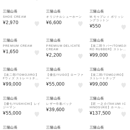
三陽山長
三陽山長
三陽山長
SHOE CREAM
オリジナルシューホーン
M.モゥブレィ ポリッシ
ングコットン
¥2,970
¥6,600
¥550
三陽山長
三陽山長
三陽山長
PREMIUM CREAM
PREMIUM DELICATE
【友二郎ラバー/TOMOJI
CREAM
RO RUBBER】ストレー
¥1,650
トチップ
¥2,200
¥99,000
三陽山長
三陽山長
三陽山長
【友二郎/TOMOJIRO】
【優伍/YUGO】ローファ
【友二郎/TOMOJIRO】
Fウィズ ストレートチッ
ー
ストレートチップ
プ
¥99,000
¥55,000
¥99,000
三陽山長
三陽山長
三陽山長
【優七/YUSHICHI】レイ
レザー巾着バック
【匠 一之介/TAKUMI IC
ジーマン
HINOSUKE】ホールカ
¥39,600
ット
¥55,000
¥137,500
三陽山長
三陽山長
三陽山長