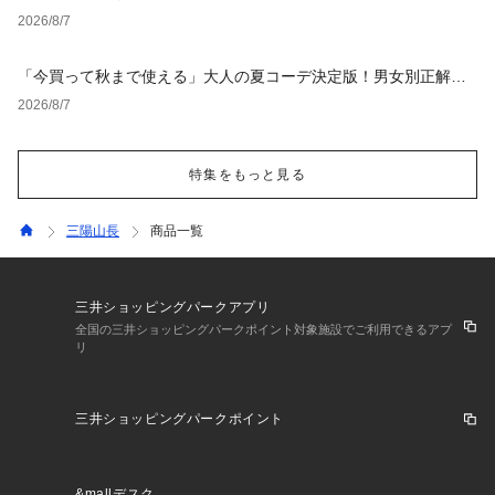
2026/8/7
「今買って秋まで使える」大人の夏コーデ決定版！男女別正解ス
タイルとNGな着こなし
2026/8/7
特集をもっと見る
三陽山長
商品一覧
三井ショッピングパークアプリ
全国の三井ショッピングパークポイント対象施設でご利用できるアプ
リ
三井ショッピングパークポイント
&mallデスク