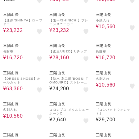
36%OFF
36%OFF
60%OFF
三陽山長
三陽山長
三陽山長
【進弥/SHINYA】ローフ
【進一/SHINICHI】プレ
小銭入れ
ァー
ーンスニーカー
¥10,560
¥23,232
¥23,232
60%OFF
36%OFF
60%OFF
三陽山長
三陽山長
三陽山長
長財布
【柔三/JUZO】Uチップ
長財布
¥16,720
¥28,160
¥16,720
40%OFF
60%OFF
三陽山長
三陽山長
三陽山長
【DRESS SHOES】ホ
【防水 友二郎/BOSUI T
名刺入れ
ールカット
OMOJIRO】ストレート
¥10,560
チップ
¥63,360
¥24,200
60%OFF
三陽山長
三陽山長
三陽山長
名刺入れ
コロンブス メタルシュー
【コンパクトウォレッ
ホーンC
ト】
¥10,560
¥2,640
¥29,700
60%OFF
60%OFF
三陽山長
三陽山長
三陽山長