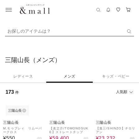
お探しのアイテムは？
三陽山長（メンズ）
レディース
メンズ
キッズ・ベビー
173
人気順
件
三陽山長
40%OFF
36%OFF
三陽山長
三陽山長
三陽山長
M.モゥブレィ リムーバ
【友之介/TOMONOSUK
【進三/SHINZO】チロリ
ークロス
E】ストレートチップ
アン
¥550
¥59,400
¥23,232