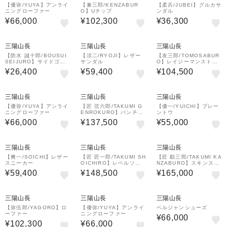
【優弥/YUYA】アンライ
【兼三郎/KENZABUR
【柔兵/JUBEI】グルカサ
ニングローファー
O】Uチップ
ンダル
¥66,000
¥102,300
¥36,300
三陽山長
三陽山長
三陽山長
【防水 誠十郎/BOUSUI
【涼二/RYOJI】レザー
【友三郎/TOMOSABUR
SEIJURO】サイドゴア
サンダル
O】レイジーマンストレ
ブーツ
ートチップ
¥26,400
¥59,400
¥104,500
三陽山長
三陽山長
三陽山長
【優弥/YUYA】アンライ
【匠 弦六郎/TAKUMI G
【優一/YUICHI】プレー
ニングローファー
ENROKURO】パンチド
ントウ
キャップトゥ
¥66,000
¥137,500
¥55,000
三陽山長
三陽山長
三陽山長
【爽一/SOICHI】レザー
【匠 匠一郎/TAKUMI SH
【匠 勘三郎/TAKUMI KA
スニーカー
OICHIRO】レベルソス
NZABURO】スキンステ
トレートチップ
ッチUチップ
¥59,400
¥148,500
¥165,000
三陽山長
三陽山長
三陽山長
【弥伍郎/YAGORO】ロ
【優弥/YUYA】アンライ
ベルジャンシューズ
ーファー
ニングローファー
¥66,000
¥102,300
¥66,000