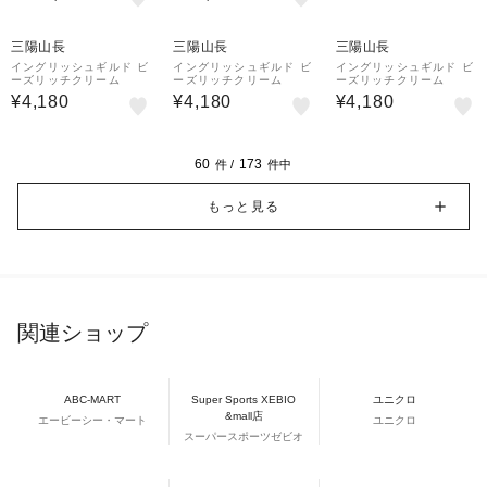
三陽山長
三陽山長
三陽山長
イングリッシュギルド ビ
イングリッシュギルド ビ
イングリッシュギルド ビ
ーズリッチクリーム
ーズリッチクリーム
ーズリッチクリーム
¥4,180
¥4,180
¥4,180
60
173
件 /
件中
もっと見る
関連ショップ
ABC-MART
Super Sports XEBIO
ユニクロ
&mall店
エービーシー・マート
ユニクロ
スーパースポーツゼビオ