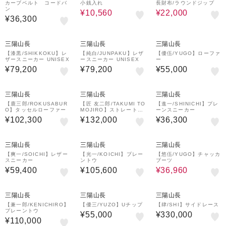
カーブベルト コードバ
小銭入れ
長財布/ラウンドジップ
ン
¥10,560
¥22,000
¥36,300
三陽山長
三陽山長
三陽山長
【漆黒/SHIKKOKU】レ
【純白/JUNPAKU】レザ
【優伍/YUGO】ローファ
ザースニーカー UNISEX
ースニーカー UNISEX
ー
¥79,200
¥79,200
¥55,000
三陽山長
三陽山長
三陽山長
【鹿三郎/ROKUSABUR
【匠 友二郎/TAKUMI TO
【進一/SHINICHI】プレ
O】タッセルローファー
MOJIRO】ストレートチ
ーンスニーカー
ップ
¥102,300
¥132,000
¥36,300
44%OFF
三陽山長
三陽山長
三陽山長
【爽一/SOICHI】レザー
【光一/KOICHI】プレー
【悠伍/YUGO】チャッカ
スニーカー
ントウ
ブーツ
¥59,400
¥105,600
¥36,960
三陽山長
三陽山長
三陽山長
【兼一郎/KENICHIRO】
【優三/YUZO】Uチップ
【肆/SHI】サイドレース
プレーントウ
¥55,000
¥330,000
¥110,000