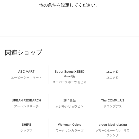
他の条件を設定してください。
関連ショップ
ABC-MART
Super Sports XEBIO
ユニクロ
&mall店
エービーシー・マート
ユニクロ
スーパースポーツゼビオ
URBAN RESEARCH
無印良品
The COMP＿US
アーバンリサーチ
ムジルシリョウヒン
ザコンプアス
SHIPS
Workman Colors
green label relaxing
シップス
ワークマンカラーズ
グリーンレーベル リラ
クシング