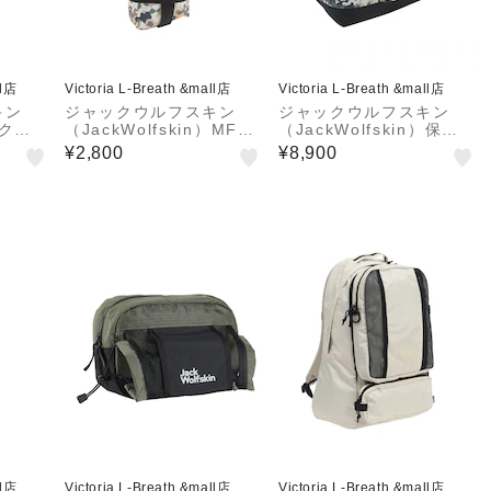
ll店
Victoria L-Breath &mall店
Victoria L-Breath &mall店
キン
ジャックウルフスキン
ジャックウルフスキン
）クー
（JackWolfskin）MFL
（JackWolfskin）保冷
水 1.
C-BOTTLE BAG 80075
バッグ クーラーバッグ
¥2,800
¥8,900
ス トゥ
61-5164
ソフトクーラー MFL SO
カンズ
FT COOLER 2010911-
6…
5164 軽量 ア…
ll店
Victoria L-Breath &mall店
Victoria L-Breath &mall店