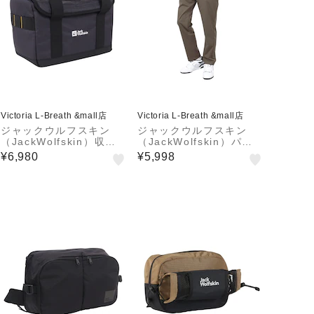
Victoria L-Breath &mall店
Victoria L-Breath &mall店
ジャックウルフスキン
ジャックウルフスキン
（JackWolfskin）収納
（JackWolfskin）パン
バッグ 12L ポー キャン
ツ ボトム プレライトプ
¥6,980
¥5,998
プギアボックス バッグ 2
ロ パンツ A60212A-571
020651-6350
9