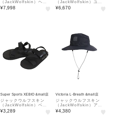
（JackWolfskin）ヘキ
（JackWolfskin）ユー
サタープ テント キャン
ティル ワンショルダー3
¥7,998
¥6,670
プ MOONSHADOW 300
イン1 バッグ A63660-6
8161-5154
000
Super Sports XEBIO &mall店
Victoria L-Breath &mall店
ジャックウルフスキン
ジャックウルフスキン
（JackWolfskin）ベル
（JackWolfskin）アー
トサンダル M URBAN E
バンエコ レインハット 5
¥3,289
¥4,380
NTDECKUNG ブラック
024993-6000
4056711-6000 スポー
ツサンダル カ…