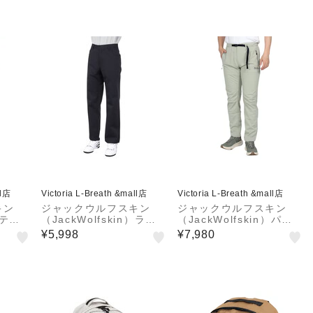
ll店
Victoria L-Breath &mall店
Victoria L-Breath &mall店
キン
ジャックウルフスキン
ジャックウルフスキン
）テッ
（JackWolfskin）ラギ
（JackWolfskin）パン
ムパン
ットクライムポーイン パ
ツ ボトム ファーストゲ
¥5,998
¥7,980
ンツ A63199-6000
ール パンツ A62480-41
37