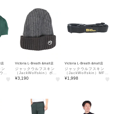
ll店
Victoria L-Breath &mall店
Victoria L-Breath &mall店
キン
ジャックウルフスキン
ジャックウルフスキン
）ウー
（JackWolfskin）ポー
（JackWolfskin）MFL
ロゴ
ワッペン ビーニー A632
UT SLING TAPE 80076
¥3,190
¥1,998
4161
52-6203
61-6000