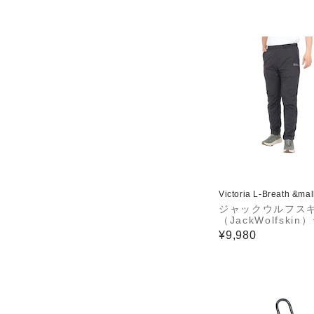
Victoria L-Breath &ma
ジャックウルフス
（JackWolfskin
クフレックス ワー
¥9,980
ツ A63216-6350