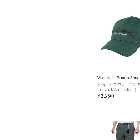
Victoria L-Breath &ma
ジャックウルフス
（JackWolfskin
ルブレンド アーチ
¥3,290
キャップ A63235-