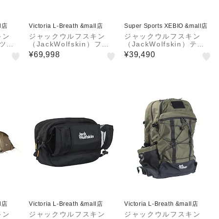
ll店
Victoria L-Breath &mall店
Super Sports XEBIO &mall店
キン
ジャックウルフスキン
ジャックウルフスキン
）ツー
（JackWolfskin）ファ
（JackWolfskin）テン
ム キ
ミリーテント 2ルーム E
ト キャンプ 4人用 グラ
¥69,998
¥39,490
I 300
Q GREAT DIVIDE RT 3
ンド イリュージョン フ
008121-5154
ォー 3008131-5154
ll店
Victoria L-Breath &mall店
Victoria L-Breath &mall店
キン
ジャックウルフスキン
ジャックウルフスキン