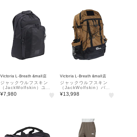
Victoria L-Breath &mall店
Victoria L-Breath &mall店
ジャックウルフスキン
ジャックウルフスキン
（JackWolfskin）ユー
（JackWolfskin）バッ
ティル デイパック 3IN1
グ リュック バックパッ
¥7,980
¥13,998
バッグ A63659-6000
ク JP FL HIKER SACK
V2 2011611-5164 ブラ
ウン 2…