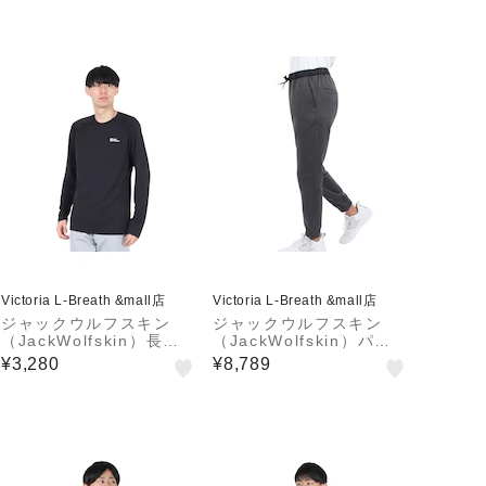
Victoria L-Breath &mall店
Victoria L-Breath &mall店
ジャックウルフスキン
ジャックウルフスキン
（JackWolfskin）長袖
（JackWolfskin）パン
シャツ インフィニットラ
ツ ボトム JP URBAN T
¥3,280
¥8,789
イト ベースレイヤー A6
HERMO パンツ 503239
0320-6000 速乾
1-6350 チャコールグレ
ー 裏起毛 保…