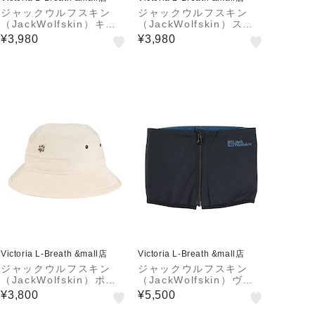
ジャックウルフスキン
ジャックウルフスキン
（JackWolfskin）キャ
（JackWolfskin）スタ
ンプ 収納 ケース ポーチ
ンダード ショルダーバッ
¥3,980
¥3,980
ギア MFL SOFT CONT
グ S 2020621-4136
AINER M ソフトキャニ
スター 80075…
Victoria L-Breath &mall店
Victoria L-Breath &mall店
ジャックウルフスキン
ジャックウルフスキン
（JackWolfskin）ポー
（JackWolfskin）ヴァ
エクスプロア ハット A6
ーサ リバーシブル ネッ
¥3,800
¥5,500
3255-A0028
クウォーマー GTR A63
758-6000