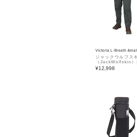
Victoria L-Breath &ma
ジャックウルフス
（JackWolfskin
ストレッチ ラギッ
¥12,998
イム ロングパンツ 
903-4136