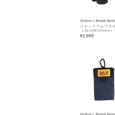
Victoria L-Breath &ma
ジャックウルフス
（JackWolfskin
ラーバッグ 保冷 撥
¥2,998
5L キャンプ フェ
ーアンドアハーフ
バッグ 2020431-
Victoria L-Breath &ma