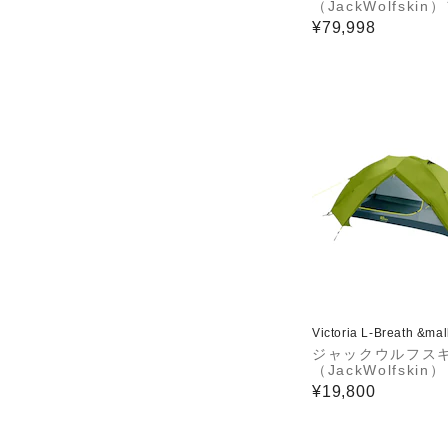
（JackWolfskin
ミリーテント 2ルー
¥79,998
Q TRAVEL LODG
3008111-5154
Victoria L-Breath &ma
ジャックウルフス
（JackWolfskin
ム キャンプ SKYR
¥19,800
T II DOME 30080
181