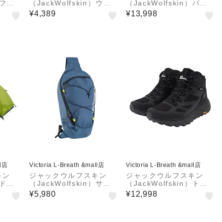
）ファ
（JackWolfskin）ウエ
（JackWolfskin）バッ
ム E
ストバッグ フィールドハ
グ リュック バックパッ
¥4,389
¥13,998
E RT
イカー スリングバッグ A
ク JP FL HIKER SACK
63653-6000
V2 2011611-4550 24.5
L …
ll店
Victoria L-Breath &mall店
Victoria L-Breath &mall店
キン
ジャックウルフスキン
ジャックウルフスキン
）ドー
（JackWolfskin）サイ
（JackWolfskin）トレ
OCKE
ロックス スリングバッグ
ッキングシューズ 登山靴
¥5,980
¥12,998
61-4
2020151-1292
TERRAVENTURE TEX
APORE MID M 405152
1-6000…