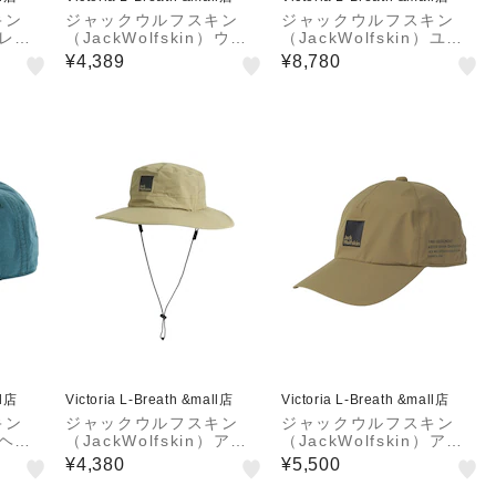
キン
ジャックウルフスキン
ジャックウルフスキン
）レト
（JackWolfskin）ウエ
（JackWolfskin）ユー
A636
ストバッグ フィールドハ
ティル デイパック 4IN1
¥4,389
¥8,780
イカー スリングバッグ A
バッグ A63658-A0028
63653-4550
ll店
Victoria L-Breath &mall店
Victoria L-Breath &mall店
キン
ジャックウルフスキン
ジャックウルフスキン
）ヘン
（JackWolfskin）アー
（JackWolfskin）アー
キャッ
バンエコ レインハット 5
バンエコ レインキャップ
¥4,380
¥5,500
99
024993-5153
V3 5025003-5153