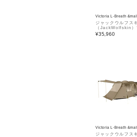
Victoria L-Breath &ma
ジャックウルフス
（JackWolfskin
リングテント ドー
¥35,960
ャンプ ECLIPSE II
8071-4181
Victoria L-Breath &ma
ジャックウルフス