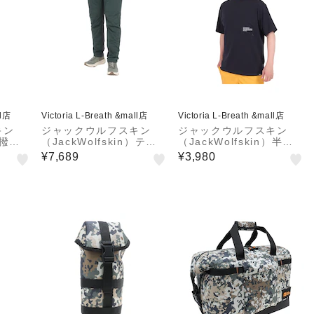
ll店
Victoria L-Breath &mall店
Victoria L-Breath &mall店
キン
ジャックウルフスキン
ジャックウルフスキン
）撥水
（JackWolfskin）テッ
（JackWolfskin）半袖T
トクラ
クフレックス ワームパン
シャツ J UR ENGINEE
¥7,689
¥3,980
5027
ツ A63216-4161
R MOCK T 5034471_6
502