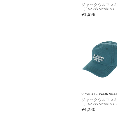
ジャックウルフス
（JackWolfskin
ロカラビナ ポーチ 
¥1,698
71-6000
Victoria L-Breath &ma
ジャックウルフス
（JackWolfskin
プウッドワーカー 
¥4,280
プ 2 5028574-42