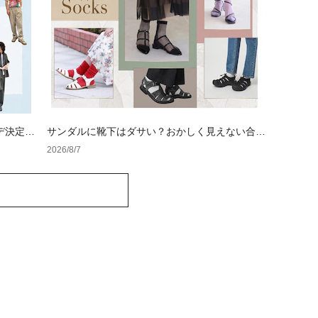
デ決定
サンダルに靴下はダサい？おかしく見えない合わ
せ方の黄金法則と男女別おすすめコーデ
2026/8/7