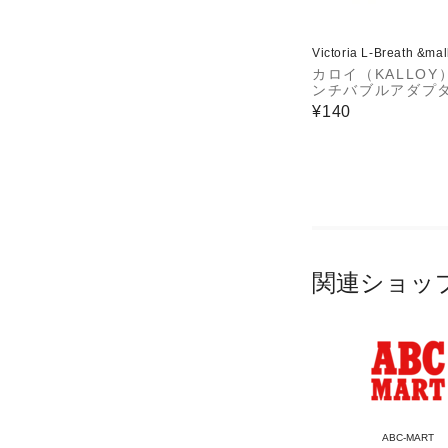
Victoria L-Breath &ma
カロイ（KALLOY
ンチバブルアダプタ
転車用パーツ FV
¥140
関連ショッ
ABC-MART