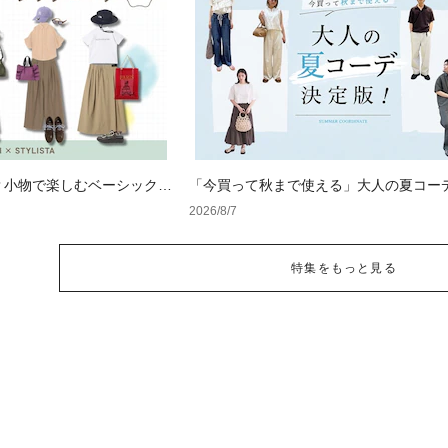
？小物で楽しむベーシックコ
「今買って秋まで使える」大人の夏コー
版！男女別正解スタイルとNGな着こなし
2026/8/7
特集をもっと見る