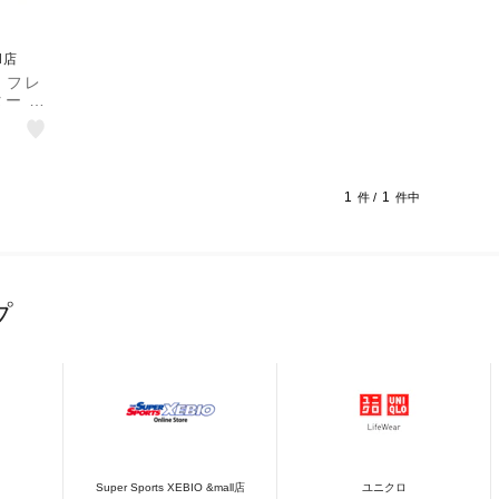
ll店
）フレ
ー 自
1
1
件 /
件中
プ
Super Sports XEBIO &mall店
ユニクロ