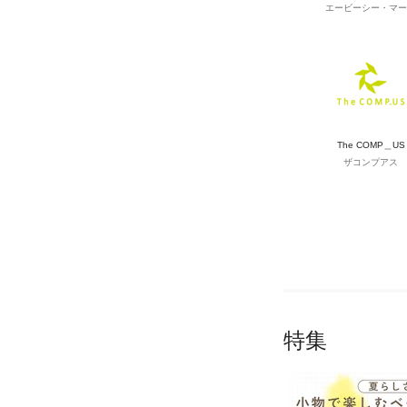
エービーシー・マー
The COMP＿US
ザコンプアス
特集