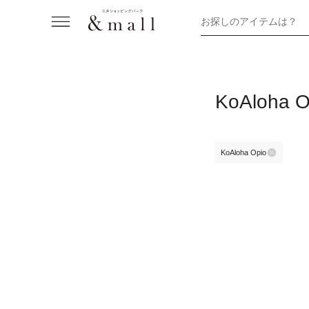
お探しのアイテムは？
KoAloha
KoAloha Opio