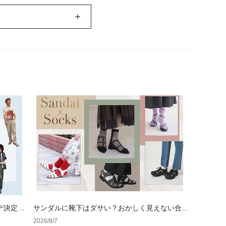
デ決定
サンダルに靴下はダサい？おかしく見えない合わ
せ方の黄金法則と男女別おすすめコーデ
2026/8/7