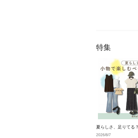
特集
夏らしさ、足りてる
ーデ4選
2026/8/7