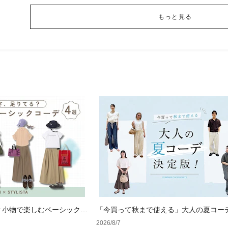
もっと見る
？小物で楽しむベーシックコ
「今買って秋まで使える」大人の夏コー
版！男女別正解スタイルとNGな着こなし
2026/8/7