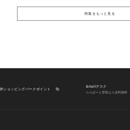
特集をもっと見る
&mallデスク
井ショッピングパークポイント
ららぽーと受取なら送料無料