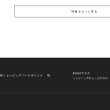
特集をもっと見る
&mallデスク
井ショッピングパークポイント
ららぽーと受取なら送料無料