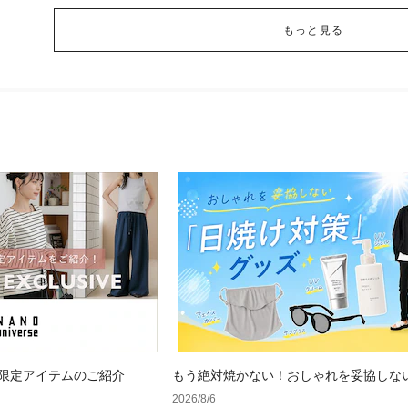
もっと見る
 WEB限定アイテムのご紹介
もう絶対焼かない！おしゃれを妥協しな
け対策」グッズ
2026/8/6