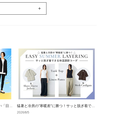
い「日焼
猛暑と冷房の"寒暖差"に勝つ！サッと脱ぎ着でき
る体温調節コーデ
2026/8/5