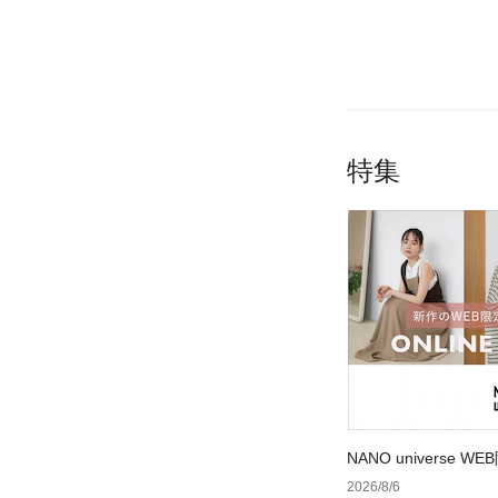
特集
NANO universe
2026/8/6