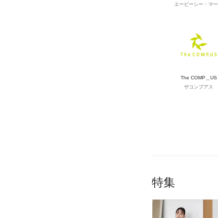
エービーシー・マー
The COMP＿US
ザコンプアス
特集