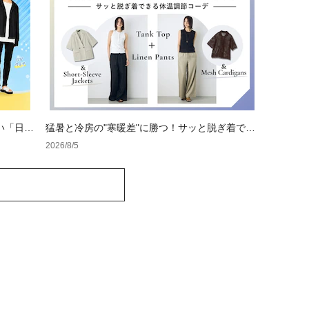
い「日焼
猛暑と冷房の"寒暖差"に勝つ！サッと脱ぎ着でき
る体温調節コーデ
2026/8/5