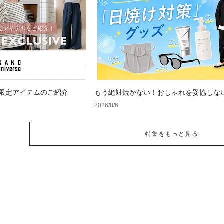
 WEB限定アイテムのご紹介
もう絶対焼かない！おしゃれを妥協しな
け対策」グッズ
2026/8/6
特集をもっと見る