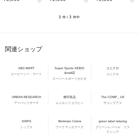
51 L
50 R
52 XL
3
3
件 /
件中
関連ショップ
ABC-MART
Super Sports XEBIO
ユニクロ
&mall店
エービーシー・マート
ユニクロ
スーパースポーツゼビオ
URBAN RESEARCH
無印良品
The COMP＿US
アーバンリサーチ
ムジルシリョウヒン
ザコンプアス
SHIPS
Workman Colors
green label relaxing
シップス
ワークマンカラーズ
グリーンレーベル リラ
クシング