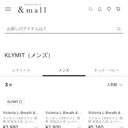
お探しのアイテムは？
KLYMIT（メンズ）
レディース
メンズ
キッズ・ベビー
3
人気順
件
KLYMIT
Victoria L-Breath &m
Victoria L-Breath &m
Victoria L-Breath &m
all店
all店
all店
ランタン LEDライト 照
ランタン LEDライト 照
ランタン LEDライト 照
明 空気注入式 エバーグ
明 空気注入式 エバーグ
明 空気注入式 エバーグ
ローライトチューブ 199
ローライトチューブ 199
ローライトチューブ 199
¥3,980
¥2,800
¥5,380