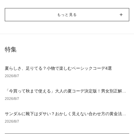
もっと見る
特集
夏らしさ、足りてる？小物で楽しむベーシックコーデ4選
2026/8/7
「今買って秋まで使える」大人の夏コーデ決定版！男女別正解ス
タイルとNGな着こなし
2026/8/7
サンダルに靴下はダサい？おかしく見えない合わせ方の黄金法則
と男女別おすすめコーデ
2026/8/7