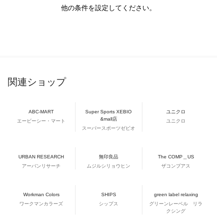
他の条件を設定してください。
関連ショップ
ABC-MART
Super Sports XEBIO
ユニクロ
&mall店
エービーシー・マート
ユニクロ
スーパースポーツゼビオ
URBAN RESEARCH
無印良品
The COMP＿US
アーバンリサーチ
ムジルシリョウヒン
ザコンプアス
Workman Colors
SHIPS
green label relaxing
ワークマンカラーズ
シップス
グリーンレーベル リラ
クシング