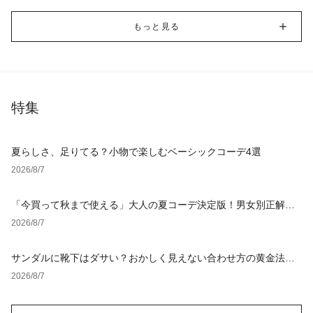
もっと見る
特集
夏らしさ、足りてる？小物で楽しむベーシックコーデ4選
2026/8/7
「今買って秋まで使える」大人の夏コーデ決定版！男女別正解ス
タイルとNGな着こなし
2026/8/7
サンダルに靴下はダサい？おかしく見えない合わせ方の黄金法則
と男女別おすすめコーデ
2026/8/7