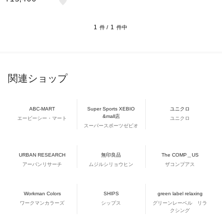
1
1
件 /
件中
関連ショップ
ABC-MART
Super Sports XEBIO
ユニクロ
&mall店
エービーシー・マート
ユニクロ
スーパースポーツゼビオ
URBAN RESEARCH
無印良品
The COMP＿US
アーバンリサーチ
ムジルシリョウヒン
ザコンプアス
Workman Colors
SHIPS
green label relaxing
ワークマンカラーズ
シップス
グリーンレーベル リラ
クシング