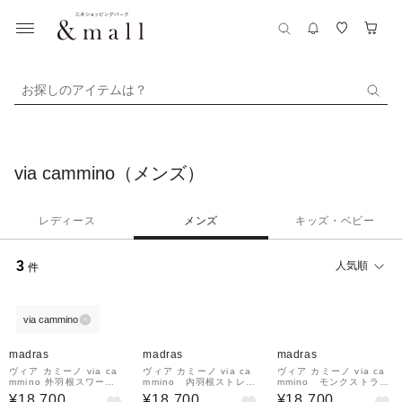
お探しのアイテムは？
via cammino（メンズ）
レディース
メンズ
キッズ・ベビー
3
人気順
件
via cammino
madras
madras
madras
ヴィア カミーノ via ca
ヴィア カミーノ via ca
ヴィア カミーノ via ca
mmino 外羽根スワール
mmino 内羽根ストレー
mmino モンクストラッ
モカドレスシューズ VC
トチップドレスシュー
プドレスシューズ VC2
¥18,700
¥18,700
¥18,700