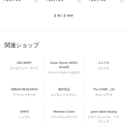
2504
ズ VC2505
506
3
3
件 /
件中
関連ショップ
ABC-MART
Super Sports XEBIO
ユニクロ
&mall店
エービーシー・マート
ユニクロ
スーパースポーツゼビオ
URBAN RESEARCH
無印良品
The COMP＿US
アーバンリサーチ
ムジルシリョウヒン
ザコンプアス
SHIPS
Workman Colors
green label relaxing
シップス
ワークマンカラーズ
グリーンレーベル リラ
クシング