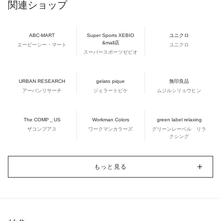
関連ショップ
ABC-MART
Super Sports XEBIO
ユニクロ
&mall店
エービーシー・マート
ユニクロ
スーパースポーツゼビオ
URBAN RESEARCH
gelato pique
無印良品
アーバンリサーチ
ジェラートピケ
ムジルシリョウヒン
The COMP＿US
Workman Colors
green label relaxing
ザコンプアス
ワークマンカラーズ
グリーンレーベル リラ
クシング
もっと見る