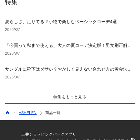
特集
夏らしさ、足りてる？小物で楽しむベーシックコーデ4選
2026/8/7
「今買って秋まで使える」大人の夏コーデ決定版！男女別正解ス
タイルとNGな着こなし
2026/8/7
サンダルに靴下はダサい？おかしく見えない合わせ方の黄金法則
と男女別おすすめコーデ
2026/8/7
特集をもっと見る
ASHELEN
商品一覧
三井ショッピングパークアプリ