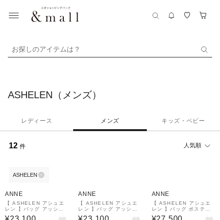
お探しのアイテムは？
ASHELEN（メンズ）
レディース
メンズ
キッズ・ベビー
12
人気順
件
ASHELEN
ANNE
ANNE
ANNE
【 ASHELEN アシュエ
【 ASHELEN アシュエ
【 ASHELEN アシュエ
レン 】バッグ アッシュ
レン 】バッグ アッシュ
レン 】バッグ ポスティ
エレン・NEWレギュラー
エレン・NEWレギュラー
ーノL
¥23,100
¥23,100
¥27,500