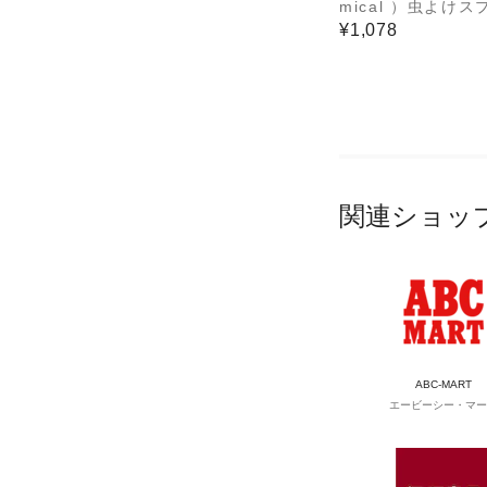
mical ）虫よけス
虫よけ泡マーカー15
¥1,078
コールマン コラボ
け アウトドア レ
キャンプ
関連ショッ
ABC-MART
エービーシー・マー