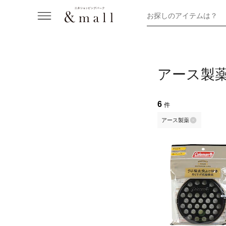
お探しのアイテムは？
アース製
6
件
アース製薬