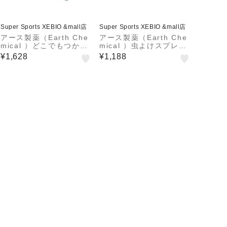
Super Sports XEBIO &mall店
Super Sports XEBIO &mall店
アース製薬（Earth Che
アース製薬（Earth Che
mical ）どこでもつかえ
mical ）虫よけスプレー
るアースノーマット コー
ヤブ蚊よけ1プッシュ式
¥1,628
¥1,188
ルマン コラボ 180日用
スプレー 120プッシュ分
電池式 蚊取り 蚊よけ 無
125ml コールマン コラ
臭 低刺激
ボ 蚊よけ