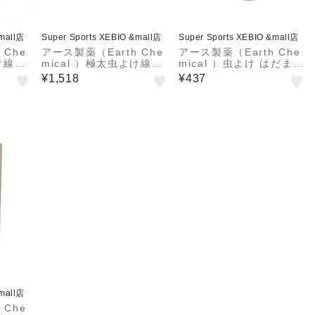
&mall店
Super Sports XEBIO &mall店
Super Sports XEBIO &mall店
 Che
アース製薬（Earth Che
アース製薬（Earth Che
け線香
mical ）極太虫よけ線香
mical ）虫よけ はだまも
コール
10巻箱入 吊り下げ式線
ミスト コールマン 60mL
¥1,518
¥437
ク付き
香皿付 コールマンコラボ
弱酸性 コンパクト 持ち
虫よけ 線香 フック付き
運び
&mall店
 Che