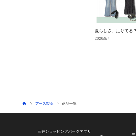
夏らしさ、足りてる
ーデ4選
2026/8/7
アース製薬
商品一覧
三井ショッピングパークアプリ
三