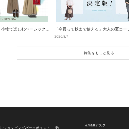
？小物で楽しむベーシックコ
「今買って秋まで使える」大人の夏コー
版！男女別正解スタイルとNGな着こなし
2026/8/7
特集をもっと見る
&mallデスク
井ショッピングパークポイント