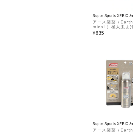
Super Sports XEBIO 
アース製薬（Earth
mical ）極太虫よ
吊り下げ式線香皿 
¥635
マン コラボ フッ
虫よけ 線香皿
Super Sports XEBIO 
アース製薬（Earth