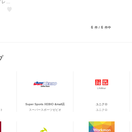
プレー
0ml
 虫よ
ジャー
6
6
件 /
件中
プ
Super Sports XEBIO &mall店
ユニクロ
ト
スーパースポーツゼビオ
ユニクロ