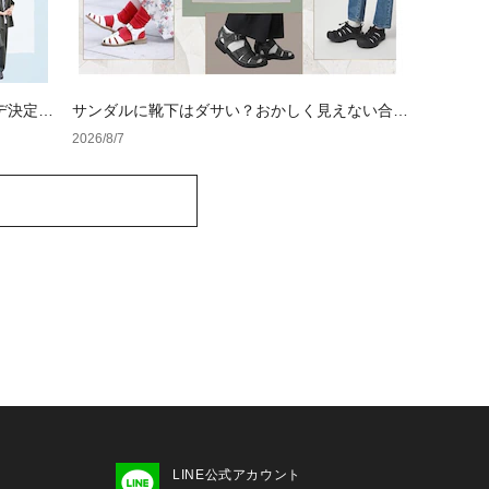
デ決定
サンダルに靴下はダサい？おかしく見えない合わ
せ方の黄金法則と男女別おすすめコーデ
2026/8/7
LINE公式アカウント