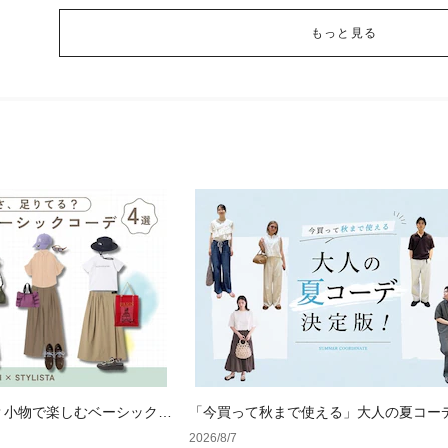
もっと見る
？小物で楽しむベーシックコ
「今買って秋まで使える」大人の夏コー
版！男女別正解スタイルとNGな着こなし
2026/8/7