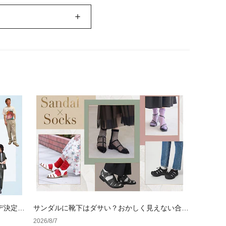
デ決定
サンダルに靴下はダサい？おかしく見えない合わ
せ方の黄金法則と男女別おすすめコーデ
2026/8/7