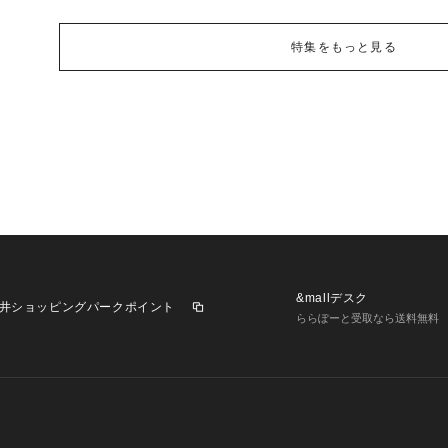
特集をもっと見る
&mallデスク
井ショッピングパークポイント
ららぽーと受取なら送料無料