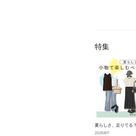
特集
夏らしさ、足りてる
ーデ4選
2026/8/7