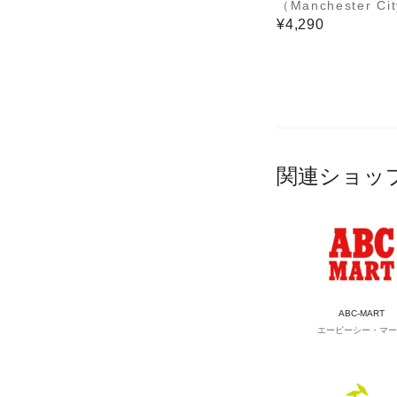
（Manchester C
フラー マンチェス
¥4,290
ティ MCI-SCF01
関連ショッ
ABC-MART
エービーシー・マー