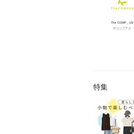
The COMP＿US
ザコンプアス
特集