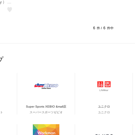
ity）マ
ターシ
6
6
件 /
件中
プ
Super Sports XEBIO &mall店
ユニクロ
ト
スーパースポーツゼビオ
ユニクロ