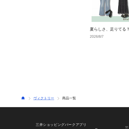
夏らしさ、足りてる
ーデ4選
2026/8/7
ヴィクトリー
商品一覧
三井ショッピングパークアプリ
三