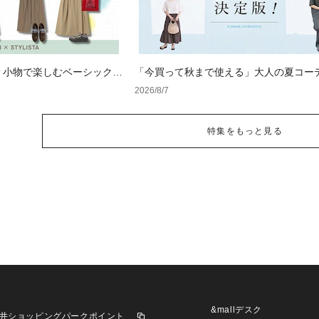
？小物で楽しむベーシックコ
「今買って秋まで使える」大人の夏コー
版！男女別正解スタイルとNGな着こなし
2026/8/7
特集をもっと見る
&mallデスク
井ショッピングパークポイント