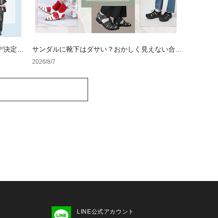
デ決定
サンダルに靴下はダサい？おかしく見えない合わ
せ方の黄金法則と男女別おすすめコーデ
2026/8/7
LINE公式アカウント