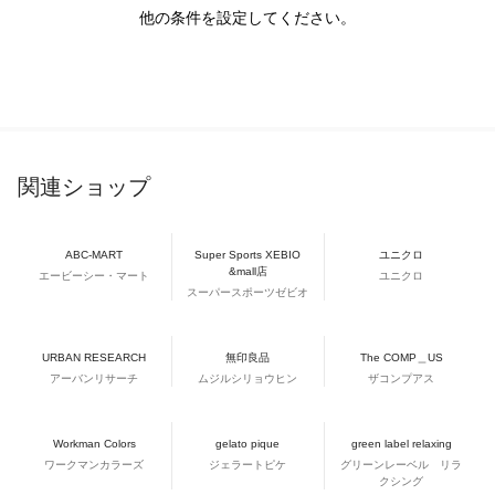
他の条件を設定してください。
関連ショップ
ABC-MART
Super Sports XEBIO
ユニクロ
&mall店
エービーシー・マート
ユニクロ
スーパースポーツゼビオ
URBAN RESEARCH
無印良品
The COMP＿US
アーバンリサーチ
ムジルシリョウヒン
ザコンプアス
Workman Colors
gelato pique
green label relaxing
ワークマンカラーズ
ジェラートピケ
グリーンレーベル リラ
クシング