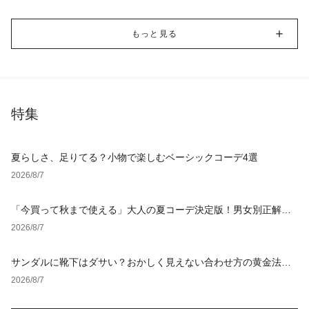
もっと見る
特集
夏らしさ、足りてる？小物で楽しむベーシックコーデ4選
2026/8/7
「今買って秋まで使える」大人の夏コーデ決定版！男女別正解ス
タイルとNGな着こなし
2026/8/7
サンダルに靴下はダサい？おかしく見えない合わせ方の黄金法則
と男女別おすすめコーデ
2026/8/7