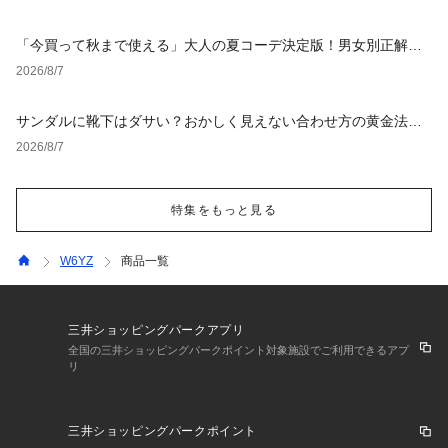
「今買って秋まで使える」大人の夏コーデ決定版！男女別正解ス
タイルとNGな着こなし
2026/8/7
サンダルに靴下はダサい？おかしく見えない合わせ方の黄金法則
と男女別おすすめコーデ
2026/8/7
特集をもっと見る
W6YZ
商品一覧
三井ショッピングパークアプリ
全国の三井ショッピングパークポイント対象施設でご利用できるアプ
リ
三井ショッピングパークポイント