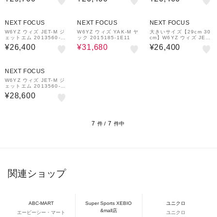
トープ
ー
20%OFF
NEXT FOCUS
NEXT FOCUS
NEXT FOCUS
W6YZ ウィズ JET-M ジ
W6YZ ウィズ YAK-M ヤ
大きいサイズ【29cm 30
ェットエム 2013560-1
ック 2015185-1E11
cm】W6YZ ウィズ JET-
B96 2013560-2D79
M ジェットエム 201356
¥26,400
¥31,680
¥26,400
0-1B96 2013560-2D7
9
NEXT FOCUS
W6YZ ウィズ JET-M ジ
ェットエム 2013560-1
C40 ネイビー/アンスラ
¥28,600
サイト
7
7
件 /
件中
関連ショップ
ABC-MART
Super Sports XEBIO
ユニクロ
&mall店
エービーシー・マート
ユニクロ