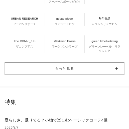
スーパースポーツゼビオ
URBAN RESEARCH
gelato pique
無印良品
アーバンリサーチ
ジェラートピケ
ムジルシリョウヒン
The COMP＿US
Workman Colors
green label relaxing
ザコンプアス
ワークマンカラーズ
グリーンレーベル リラ
クシング
もっと見る
特集
夏らしさ、足りてる？小物で楽しむベーシックコーデ4選
2026/8/7