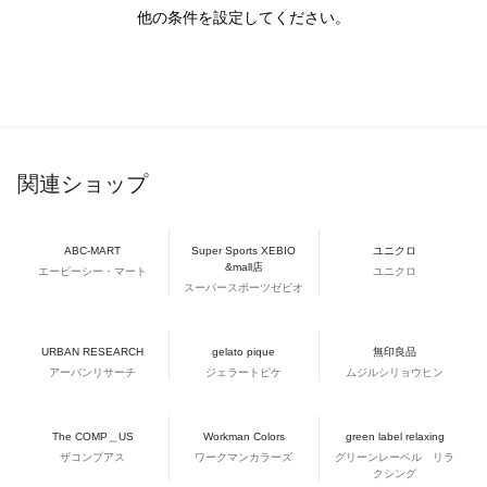
他の条件を設定してください。
関連ショップ
ABC-MART
Super Sports XEBIO
ユニクロ
&mall店
エービーシー・マート
ユニクロ
スーパースポーツゼビオ
URBAN RESEARCH
gelato pique
無印良品
アーバンリサーチ
ジェラートピケ
ムジルシリョウヒン
The COMP＿US
Workman Colors
green label relaxing
ザコンプアス
ワークマンカラーズ
グリーンレーベル リラ
クシング