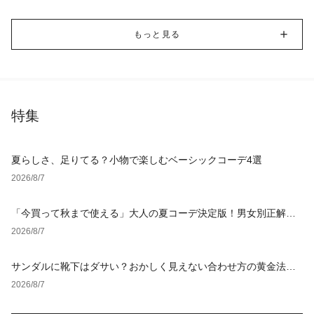
もっと見る
特集
夏らしさ、足りてる？小物で楽しむベーシックコーデ4選
2026/8/7
「今買って秋まで使える」大人の夏コーデ決定版！男女別正解ス
タイルとNGな着こなし
2026/8/7
サンダルに靴下はダサい？おかしく見えない合わせ方の黄金法則
と男女別おすすめコーデ
2026/8/7