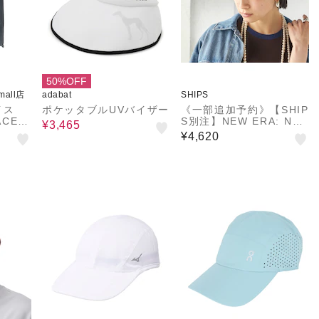
50%OFF
&mall店
adabat
SHIPS
イス
ポケッタブルUVバイザー
《一部追加予約》【SHIP
ACE）
S別注】NEW ERA: NE
¥3,465
P NN0
W MINI LOGO
¥4,620