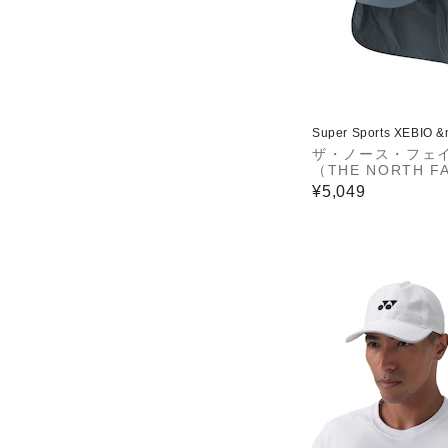
Super Sports XEBIO 
ザ・ノース・フェ
（THE NORTH F
RUN SHIELD CA
¥5,049
2604 SL