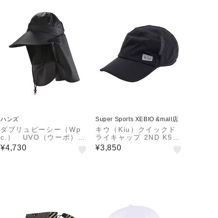
ハンズ
Super Sports XEBIO &mall店
ダブリュピーシー（Wp
キウ（Kiu）クイックド
c.） UVO（ウーボ）
ライキャップ 2ND K519
4way サンバイザー
-900
¥4,730
¥3,850
ブラック