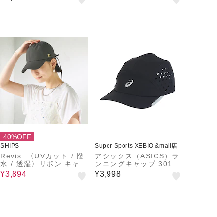
40%OFF
SHIPS
Super Sports XEBIO &mall店
Revis.:〈UVカット / 撥
アシックス（ASICS）ラ
水 / 透湿〉リボン キャッ
ンニングキャップ 3013
プ
B329.001
¥3,894
¥3,998