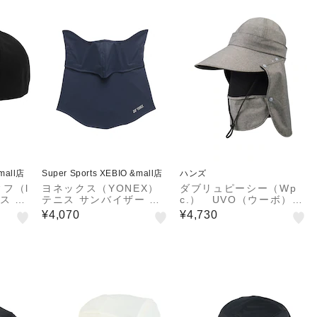
&mall店
Super Sports XEBIO &mall店
ハンズ
フ（l
ヨネックス（YONEX）
ダブリュピーシー（Wp
ニス キ
テニス サンバイザー ベ
c.） UVO（ウーボ）
AIRキ
リークールＵＶフェイス
4way サンバイザー
¥4,070
¥4,730
M BK
カバー 46068-554
グレー