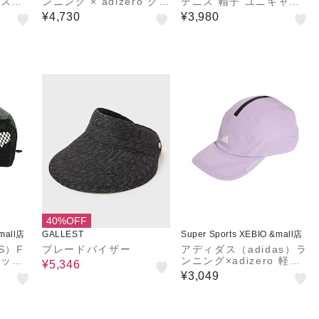
ンスト
ンニング × adizero クラ
テニス 帽子 ユニキャッ
ザーラ
イマクールキャップ KST
プ 40112-011
¥4,730
¥3,980
682-
09-KR9002
40%OFF
&mall店
GALLEST
Super Sports XEBIO &mall店
S）F
ブレードバイザー
アディダス（adidas）ラ
ィック
ンニング×adizero 軽量
¥5,346
6.00
クライマクールキャップ
¥3,049
KST09-KD6973