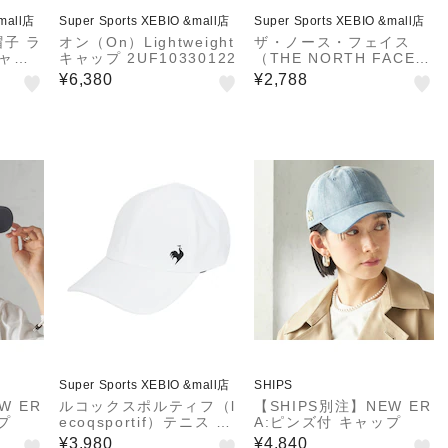
&mall店
Super Sports XEBIO &mall店
Super Sports XEBIO &mall店
帽子 ラ
オン（On）Lightweight
ザ・ノース・フェイス
キャッ
キャップ 2UF10330122
（THE NORTH FACE）
LU
帽子 GTDキャップ NN0
¥6,380
¥2,788
2575 K
Super Sports XEBIO &mall店
SHIPS
W ER
ルコックスポルティフ（l
【SHIPS別注】NEW ER
プ
ecoqsportif）テニス 帽
A:ピンズ付 キャップ
子 FAN AIRキャップ LN
¥3,980
¥4,840