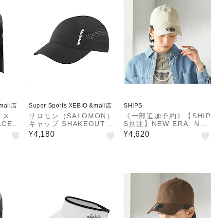
&mall店
Super Sports XEBIO &mall店
SHIPS
イス
サロモン（SALOMON）
《一部追加予約》【SHIP
ACE）
キャップ SHAKEOUT L
S別注】NEW ERA: NE
プ N
C2764500
W MINI LOGO
¥4,180
¥4,620