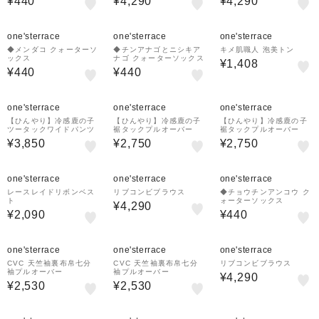
¥440
¥4,290
¥4,290
one'sterrace
one'sterrace
one'sterrace
◆メンダコ クォーターソ
◆チンアナゴとニシキア
キメ肌職人 泡美トン
ックス
ナゴ クォーターソックス
¥1,408
¥440
¥440
one'sterrace
one'sterrace
one'sterrace
【ひんやり】冷感鹿の子
【ひんやり】冷感鹿の子
【ひんやり】冷感鹿の子
ツータックワイドパンツ
裾タックプルオーバー
裾タックプルオーバー
¥3,850
¥2,750
¥2,750
one'sterrace
one'sterrace
one'sterrace
レースレイドリボンベス
リブコンビブラウス
◆チョウチンアンコウ ク
ト
ォーターソックス
¥4,290
¥2,090
¥440
one'sterrace
one'sterrace
one'sterrace
CVC 天竺袖裏布帛七分
CVC 天竺袖裏布帛七分
リブコンビブラウス
袖プルオーバー
袖プルオーバー
¥4,290
¥2,530
¥2,530