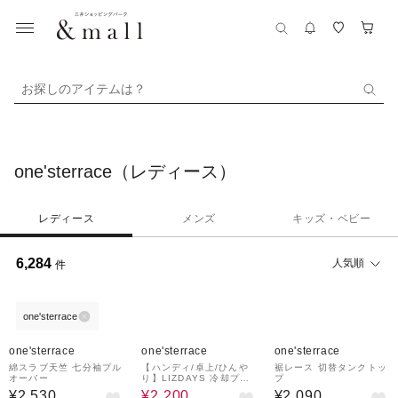
お探しのアイテムは？
one'sterrace（レディース）
レディース
メンズ
キッズ・ベビー
6,284
人気順
件
one'sterrace
20%OFF
one'sterrace
one'sterrace
one'sterrace
綿スラブ天竺 七分袖プル
【ハンディ/卓上/ひんや
裾レース 切替タンクトッ
オーバー
り】LIZDAYS 冷却プレ
プ
ート付ハンディファン
¥2,530
¥2,200
¥2,090