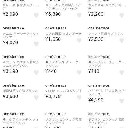
裾レース 切替タンクトッ
スモッキング刺繍入りデ
大人の図鑑 スクエアポー
プ
ニムチュニックシャツ
チ
¥2,090
¥5,390
¥2,200
one'sterrace
one'sterrace
one'sterrace
デニム イージーフィット
大人の図鑑 タオルポーチ
プリント羽織りブラウス
パンツ
¥1,650
¥2,530
¥4,070
one'sterrace
one'sterrace
one'sterrace
ポプリン ウエスト切替チ
◆ナメダンゴ クォーター
◆アカクラゲ クォーター
ュニックブラウス
ソックス
ソックス
¥3,190
¥440
¥440
one'sterrace
one'sterrace
one'sterrace
刺繍切替 7分袖ブラウス
Cellsh クリスタルリフト
ハイネック 汗じみ防止ワ
ンピース
¥3,630
¥3,278
¥4,290
one'sterrace
one'sterrace
one'sterrace
◆コウテイペンギン クォ
ポプリン ピンタック前開
ポプリン ピンタック前開
ーターソックス
きワンピース
きワンピース