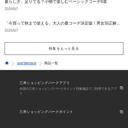
夏らしさ、足りてる？小物で楽しむベーシックコーデ4選
2026/8/7
「今買って秋まで使える」大人の夏コーデ決定版！男女別正解ス
タイルとNGな着こなし
2026/8/7
特集をもっと見る
one'sterrace
商品一覧
三井ショッピングパークアプリ
全国の三井ショッピングパークポイント対象施設でご利用できるアプ
リ
三井ショッピングパークポイント