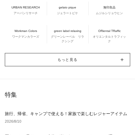
URBAN RESEARCH
gelato pique
無印良品
アーバンリサーチ
ジェラートピケ
ムジルシリョウヒン
Workman Colors
green label relaxing
ORiental TRaffic
ワークマンカラーズ
グリーンレーベル リラ
オリエンタルトラフィッ
クシング
ク
もっと見る
特集
旅行、帰省、キャンプで使える！家族で楽しむレジャーアイテム
2026/8/10