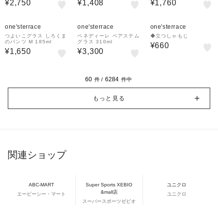
¥2,750
¥1,408
¥1,760
one'sterrace
one'sterrace
one'sterrace
つよいこグラス しろくま
ベネディーレ ペアステム
◆立つしゃもじ
のパンツ M 185ml
グラス 310ml
¥660
¥1,650
¥3,300
60
6284
件 /
件中
もっと見る
関連ショップ
ABC-MART
Super Sports XEBIO
ユニクロ
&mall店
エービーシー・マート
ユニクロ
スーパースポーツゼビオ