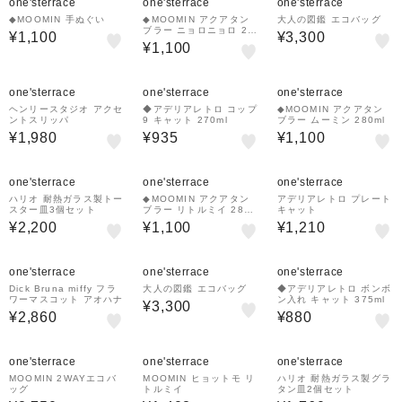
one'sterrace
one'sterrace
one'sterrace
◆MOOMIN 手ぬぐい
◆MOOMIN アクアタン
大人の図鑑 エコバッグ
ブラー ニョロニョロ 28
¥1,100
¥3,300
0ml
¥1,100
one'sterrace
one'sterrace
one'sterrace
ヘンリースタジオ アクセ
◆アデリアレトロ コップ
◆MOOMIN アクアタン
ントスリッパ
9 キャット 270ml
ブラー ムーミン 280ml
¥1,980
¥935
¥1,100
one'sterrace
one'sterrace
one'sterrace
ハリオ 耐熱ガラス製トー
◆MOOMIN アクアタン
アデリアレトロ プレート
スター皿3個セット
ブラー リトルミイ 280m
キャット
l
¥2,200
¥1,100
¥1,210
one'sterrace
one'sterrace
one'sterrace
Dick Bruna miffy フラ
大人の図鑑 エコバッグ
◆アデリアレトロ ボンボ
ワーマスコット アオハナ
ン入れ キャット 375ml
¥3,300
¥2,860
¥880
one'sterrace
one'sterrace
one'sterrace
MOOMIN 2WAYエコバ
MOOMIN ヒョットモ リ
ハリオ 耐熱ガラス製グラ
ッグ
トルミイ
タン皿2個セット