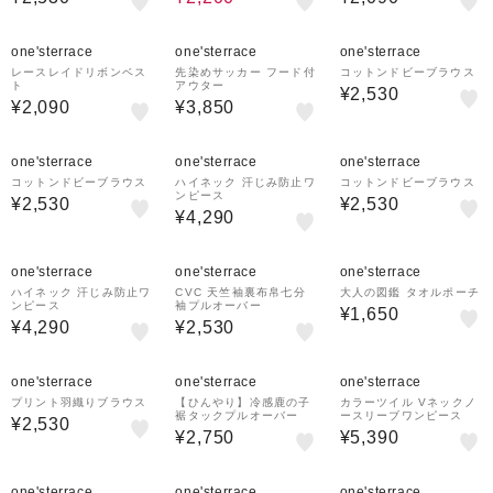
one'sterrace
one'sterrace
one'sterrace
レースレイドリボンベス
先染めサッカー フード付
コットンドビーブラウス
ト
アウター
¥2,530
¥2,090
¥3,850
one'sterrace
one'sterrace
one'sterrace
コットンドビーブラウス
ハイネック 汗じみ防止ワ
コットンドビーブラウス
ンピース
¥2,530
¥2,530
¥4,290
one'sterrace
one'sterrace
one'sterrace
ハイネック 汗じみ防止ワ
CVC 天竺袖裏布帛七分
大人の図鑑 タオルポーチ
ンピース
袖プルオーバー
¥1,650
¥4,290
¥2,530
one'sterrace
one'sterrace
one'sterrace
プリント羽織りブラウス
【ひんやり】冷感鹿の子
カラーツイル Vネックノ
裾タックプルオーバー
ースリーブワンピース
¥2,530
¥2,750
¥5,390
one'sterrace
one'sterrace
one'sterrace