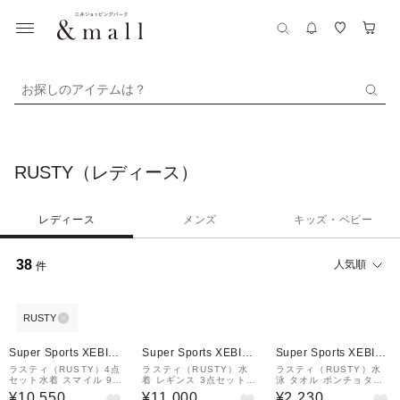
お探しのアイテムは？
RUSTY（レディース）
レディース
メンズ
キッズ・ベビー
38
人気順
件
RUSTY
Super Sports XEBIO
Super Sports XEBIO
Super Sports XEBIO
&mall店
&mall店
&mall店
ラスティ（RUSTY）4点
ラスティ（RUSTY）水
ラスティ（RUSTY）水
セット水着 スマイル 92
着 レギンス 3点セット 9
泳 タオル ポンチョタオ
3810BLK
26800WT
ル 964955YEL
¥10,550
¥11,000
¥2,230