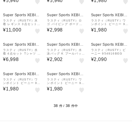
¥5,940
¥5,940
¥1,980
シュガード 925460NV
シュガード 925460WT
RN
Super Sports XEBIO
Super Sports XEBIO
Super Sports XEBIO
&mall店
&mall店
&mall店
ラスティ（RUSTY）水
ラスティ（RUSTY）ロ
ラスティ（RUSTY）ワ
着 レギンス 3点セット 9
ゴ パイピング ボードシ
ンポイント ビーニー 95
26800BK
ョーツ 923402 YEL
3906NVY
¥11,000
¥2,998
¥1,980
Super Sports XEBIO
Super Sports XEBIO
Super Sports XEBIO
&mall店
&mall店
&mall店
ラスティ（RUSTY）水
ラスティ（RUSTY）水
ラスティ（RUSTY）ビ
着 4点セット Tシャツ 水
泳バッグ K プールバッグ
ーニー 954916BEG
着上下 ショートパンツ9
スマイル 965905SAX
¥6,998
¥2,902
¥2,090
24801YEL イエロー フ
ラワー
Super Sports XEBIO
Super Sports XEBIO
&mall店
&mall店
ラスティ（RUSTY）ワ
ラスティ（RUSTY）ワ
ンポイント ビーニー 95
ンポイント ビーニー 95
3906PNK
3906BLK
¥1,980
¥1,980
38
38
件 /
件中