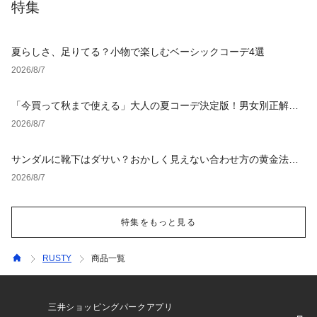
特集
夏らしさ、足りてる？小物で楽しむベーシックコーデ4選
2026/8/7
「今買って秋まで使える」大人の夏コーデ決定版！男女別正解ス
タイルとNGな着こなし
2026/8/7
サンダルに靴下はダサい？おかしく見えない合わせ方の黄金法則
と男女別おすすめコーデ
2026/8/7
特集をもっと見る
RUSTY
商品一覧
三井ショッピングパークアプリ