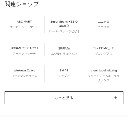
関連ショップ
ABC-MART
Super Sports XEBIO
ユニクロ
&mall店
エービーシー・マート
ユニクロ
スーパースポーツゼビオ
URBAN RESEARCH
無印良品
The COMP＿US
アーバンリサーチ
ムジルシリョウヒン
ザコンプアス
Workman Colors
SHIPS
green label relaxing
ワークマンカラーズ
シップス
グリーンレーベル リラ
クシング
もっと見る