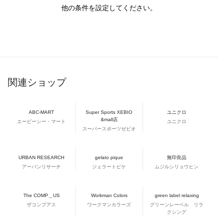
他の条件を設定してください。
関連ショップ
ABC-MART
Super Sports XEBIO
ユニクロ
&mall店
エービーシー・マート
ユニクロ
スーパースポーツゼビオ
URBAN RESEARCH
gelato pique
無印良品
アーバンリサーチ
ジェラートピケ
ムジルシリョウヒン
The COMP＿US
Workman Colors
green label relaxing
ザコンプアス
ワークマンカラーズ
グリーンレーベル リラ
クシング