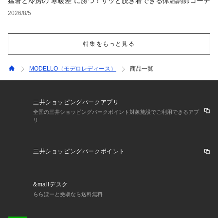
猛暑と冷房の"寒暖差"に勝つ！サッと脱ぎ着できる体温調節コーデ
2026/8/5
特集をもっと見る
MODELLO（モデロレディース）
商品一覧
三井ショッピングパークアプリ
全国の三井ショッピングパークポイント対象施設でご利用できるアプ
リ
三井ショッピングパークポイント
&mallデスク
ららぽーと受取なら送料無料