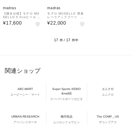
madras
madras
【撥水仕様】モデロ MO
モデロ MODELLO 厚底
DELLO 5.0cmヒール カ
レースアップブーツ D
ジュアルレースアップシ
ML7149
¥17,600
¥22,000
ョートブーツ DML8818
17
17
件 /
件中
関連ショップ
ABC-MART
Super Sports XEBIO
ユニクロ
&mall店
エービーシー・マート
ユニクロ
スーパースポーツゼビオ
URBAN RESEARCH
無印良品
The COMP＿US
アーバンリサーチ
ムジルシリョウヒン
ザコンプアス