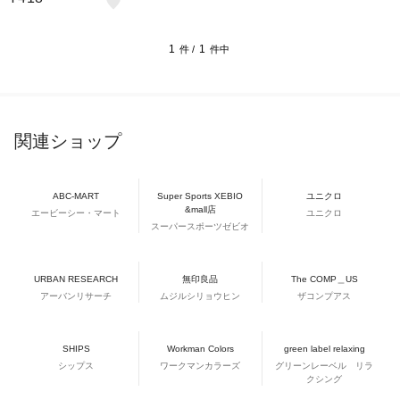
1
1
件 /
件中
関連ショップ
ABC-MART
Super Sports XEBIO
ユニクロ
&mall店
エービーシー・マート
ユニクロ
スーパースポーツゼビオ
URBAN RESEARCH
無印良品
The COMP＿US
アーバンリサーチ
ムジルシリョウヒン
ザコンプアス
SHIPS
Workman Colors
green label relaxing
シップス
ワークマンカラーズ
グリーンレーベル リラ
クシング