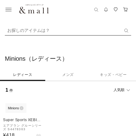
お探しのアイテムは？
Minions（レディース）
レディース
メンズ
キッズ・ベビー
1
人気順
件
Minions
Super Sports XEBIO
&mall店
エアブラン グルーシリー
ズ S4478363
¥418