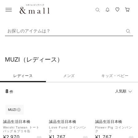
お探しのアイテムは？
MUZI（レディース）
レディース
メンズ
キッズ・ベビー
8
人気順
件
MUZI
誠品生活日本橋
誠品生活日本橋
誠品生活日本橋
Weishi Taiwan トート
Love Fund コインバン
Flower Pig コインバン
バッグ＆ブリキ缶
ク
ク
¥2,970
¥1,767
¥1,767