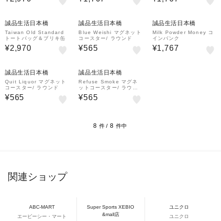
誠品生活日本橋
誠品生活日本橋
誠品生活日本橋
Taiwan Old Standard
Blue Weishi マグネット
Milk Powder Money コ
トートバッグ＆ブリキ缶
コースター/ ラウンド
インバンク
¥2,970
¥565
¥1,767
誠品生活日本橋
誠品生活日本橋
Quit Liquor マグネット
Refuse Smoke マグネ
コースター/ ラウンド
ットコースター/ ラウン
ド
¥565
¥565
8
8
件 /
件中
関連ショップ
ABC-MART
Super Sports XEBIO
ユニクロ
&mall店
エービーシー・マート
ユニクロ