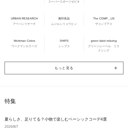
スーパースポーツゼビオ
URBAN RESEARCH
無印良品
The COMP＿US
アーバンリサーチ
ムジルシリョウヒン
ザコンプアス
Workman Colors
SHIPS
green label relaxing
ワークマンカラーズ
シップス
グリーンレーベル リラ
クシング
もっと見る
特集
夏らしさ、足りてる？小物で楽しむベーシックコーデ4選
2026/8/7