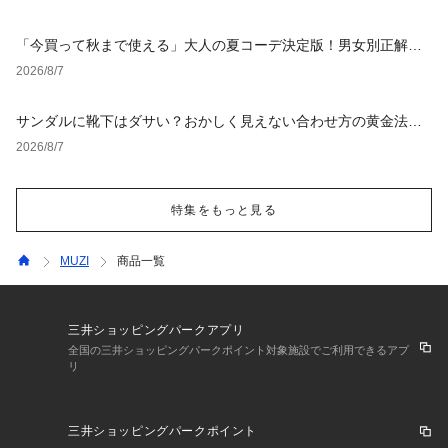
「今買って秋まで使える」大人の夏コーデ決定版！男女別正解ス
タイルとNGな着こなし
2026/8/7
サンダルに靴下はダサい？おかしく見えない合わせ方の黄金法則
と男女別おすすめコーデ
2026/8/7
特集をもっと見る
MUZI
商品一覧
三井ショッピングパークアプリ
全国の三井ショッピングパークポイント対象施設でご利用できるアプ
リ
三井ショッピングパークポイント