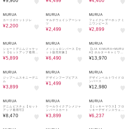
¥9,900
¥4,499
¥4,400
76%OFF
70%OFF
70%OFF
MURUA
MURUA
MURUA
カーゴポケットジレ
マルチウェイシアーシャ
フェイクレザーホックミ
ツ
ニワンピース
¥2,200
¥2,499
¥2,899
63%OFF
50%OFF
MURUA
MURUA
MURUA
ショートデニムジャケッ
メッシュロンパース【セ
【LIA KIMURA×MURU
ト【セットアップ着用
ット販売対象】
A】ホルターキャミワン
可】
ピース
¥5,899
¥6,490
¥13,970
67%OFF
65%OFF
MURUA
MURUA
MURUA
ジップヘムスキニーデニ
デザインフープピアス
デザインベルトワイドロ
ム
ンパース
¥1,499
¥3,899
¥12,980
69%OFF
30%OFF
MURUA
MURUA
MURUA
デニムビスチェ【セット
ウールライクアシメジャ
【ミッキーマウス】フロ
アップ着用可】
ンパースカート
ッキーデザインスウェッ
ト
¥8,470
¥3,899
¥6,237
42%OFF
57%OFF
24%OFF