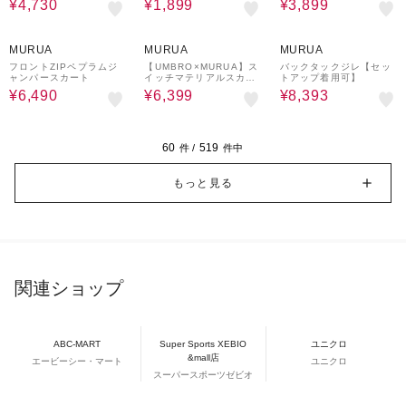
¥4,730
¥1,899
¥3,899
50%OFF
64%OFF
30%OFF
MURUA
MURUA
MURUA
フロントZIPペプラムジ
【UMBRO×MURUA】ス
バックタックジレ【セッ
ャンパースカート
イッチマテリアルスカー
トアップ着用可】
ト
¥6,490
¥6,399
¥8,393
60
519
件 /
件中
もっと見る
関連ショップ
ABC-MART
Super Sports XEBIO
ユニクロ
&mall店
エービーシー・マート
ユニクロ
スーパースポーツゼビオ