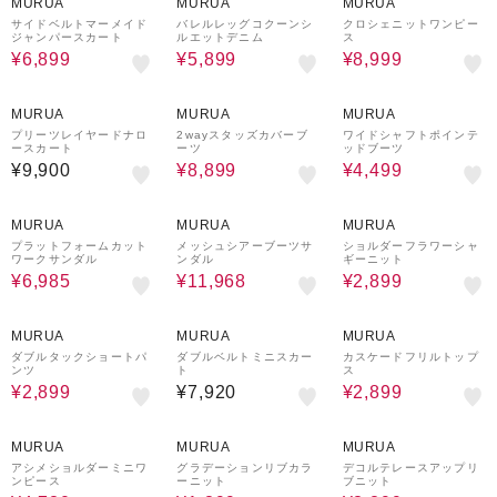
MURUA
MURUA
MURUA
サイドベルトマーメイド
バレルレッグコクーンシ
クロシェニットワンピー
ジャンパースカート
ルエットデニム
ス
¥6,899
¥5,899
¥8,999
47%OFF
71%OFF
MURUA
MURUA
MURUA
プリーツレイヤードナロ
2wayスタッズカバーブ
ワイドシャフトポインテ
ースカート
ーツ
ッドブーツ
¥9,900
¥8,899
¥4,499
50%OFF
20%OFF
61%OFF
MURUA
MURUA
MURUA
プラットフォームカット
メッシュシアーブーツサ
ショルダーフラワーシャ
ワークサンダル
ンダル
ギーニット
¥6,985
¥11,968
¥2,899
65%OFF
58%OFF
MURUA
MURUA
MURUA
ダブルタックショートパ
ダブルベルトミニスカー
カスケードフリルトップ
ンツ
ト
ス
¥2,899
¥7,920
¥2,899
50%OFF
70%OFF
34%OFF
MURUA
MURUA
MURUA
アシメショルダーミニワ
グラデーションリブカラ
デコルテレースアップリ
ンピース
ーニット
ブニット