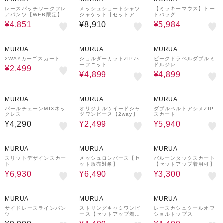
レースパッチワークフレ
メッシュショートシャツ
【ミッキーマウス】トー
アパンツ【WEB限定】
ジャケット【セットアッ
トバッグ
プ着用可】
¥4,851
¥8,910
¥5,984
74%OFF
17%OFF
55%OFF
MURUA
MURUA
MURUA
2WAYカーゴスカート
ショルダーカットZIPハ
ピークドラペルダブルミ
ーフニット
ドルジレ
¥2,499
¥4,899
¥4,899
74%OFF
40%OFF
MURUA
MURUA
MURUA
パールチェーンMIXネッ
オリジナルツイードシャ
ダブルベルトアシメZIP
クレス
ツワンピース【2way】
スカート
¥4,290
¥2,499
¥5,940
30%OFF
50%OFF
66%OFF
MURUA
MURUA
MURUA
スリットデザインスカー
メッシュロンパース【セ
バルーンタックスカート
ト
ット販売対象】
【セットアップ着用可】
¥6,930
¥6,490
¥3,300
62%OFF
36%OFF
MURUA
MURUA
MURUA
サイドレースラインパン
ストリングキャミワンピ
レースカシュクールオフ
ツ
ース【セットアップ着用
ショルトップス
可】