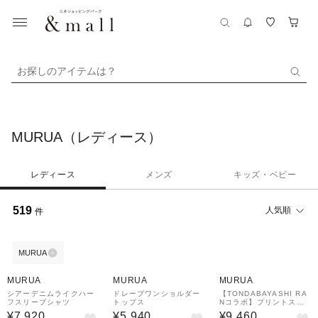
お探しのアイテムは？
MURUA（レディース）
レディース
メンズ
キッズ・ベビー
519
人気順
件
MURUA
MURUA
MURUA
MURUA
シアーデニムライクハー
ドレープワンショルダー
【TONDABAYASHI RA
フスリーブシャツ
トップス
Nコラボ】プリントスカ
ート
¥7,920
¥5,940
¥9,460