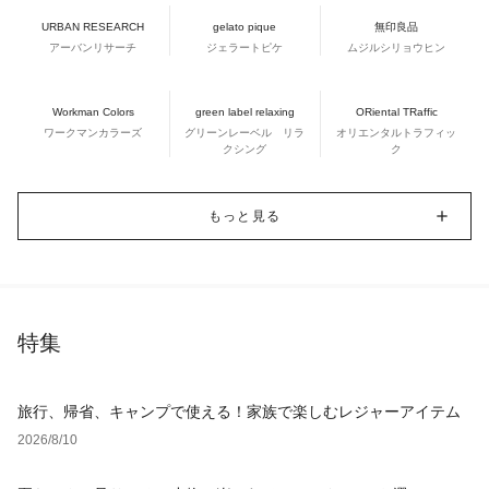
URBAN RESEARCH
gelato pique
無印良品
アーバンリサーチ
ジェラートピケ
ムジルシリョウヒン
Workman Colors
green label relaxing
ORiental TRaffic
ワークマンカラーズ
グリーンレーベル リラ
オリエンタルトラフィッ
クシング
ク
もっと見る
特集
旅行、帰省、キャンプで使える！家族で楽しむレジャーアイテム
2026/8/10