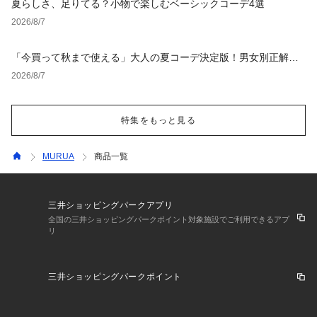
夏らしさ、足りてる？小物で楽しむベーシックコーデ4選
2026/8/7
「今買って秋まで使える」大人の夏コーデ決定版！男女別正解ス
タイルとNGな着こなし
2026/8/7
特集をもっと見る
MURUA
商品一覧
三井ショッピングパークアプリ
全国の三井ショッピングパークポイント対象施設でご利用できるアプ
リ
三井ショッピングパークポイント