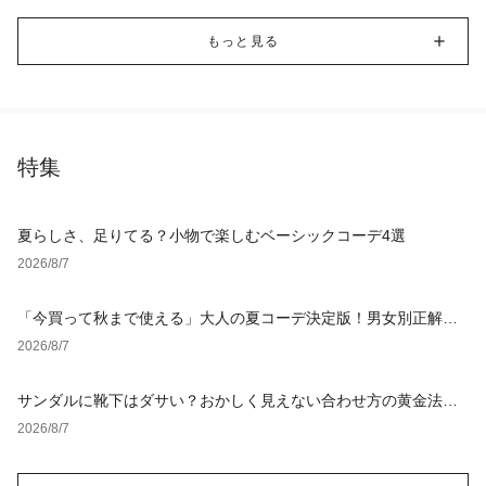
もっと見る
特集
夏らしさ、足りてる？小物で楽しむベーシックコーデ4選
2026/8/7
「今買って秋まで使える」大人の夏コーデ決定版！男女別正解ス
タイルとNGな着こなし
2026/8/7
サンダルに靴下はダサい？おかしく見えない合わせ方の黄金法則
と男女別おすすめコーデ
2026/8/7