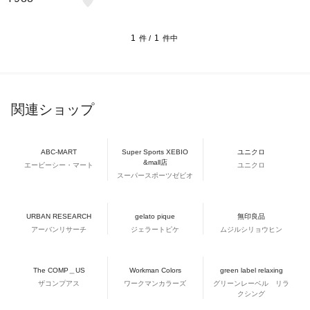
1
1
件 /
件中
関連ショップ
ABC-MART
Super Sports XEBIO
ユニクロ
&mall店
エービーシー・マート
ユニクロ
スーパースポーツゼビオ
URBAN RESEARCH
gelato pique
無印良品
アーバンリサーチ
ジェラートピケ
ムジルシリョウヒン
The COMP＿US
Workman Colors
green label relaxing
ザコンプアス
ワークマンカラーズ
グリーンレーベル リラ
クシング