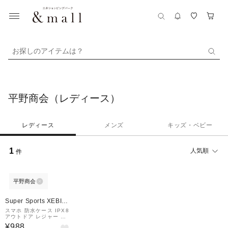
お探しのアイテムは？
平野商会（レディース）
レディース
メンズ
キッズ・ベビー
1
人気順
件
平野商会
Super Sports XEBIO
&mall店
スマホ 防水ケース IPX8
アウトドア レジャー プ
ール HRN-590
¥988