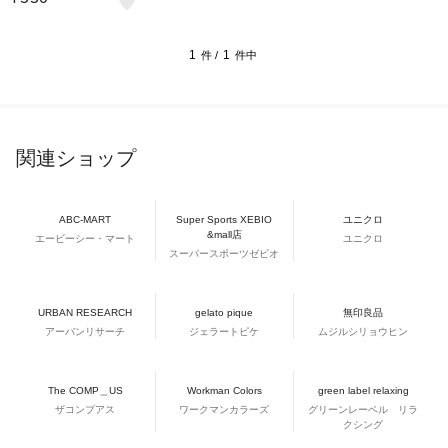
1
1
件 /
件中
関連ショップ
ABC-MART
Super Sports XEBIO
ユニクロ
&mall店
エービーシー・マート
ユニクロ
スーパースポーツゼビオ
URBAN RESEARCH
gelato pique
無印良品
アーバンリサーチ
ジェラートピケ
ムジルシリョウヒン
The COMP＿US
Workman Colors
green label relaxing
ザコンプアス
ワークマンカラーズ
グリーンレーベル リラ
クシング