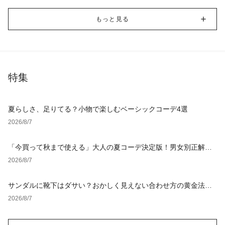
もっと見る
特集
夏らしさ、足りてる？小物で楽しむベーシックコーデ4選
2026/8/7
「今買って秋まで使える」大人の夏コーデ決定版！男女別正解ス
タイルとNGな着こなし
2026/8/7
サンダルに靴下はダサい？おかしく見えない合わせ方の黄金法則
と男女別おすすめコーデ
2026/8/7