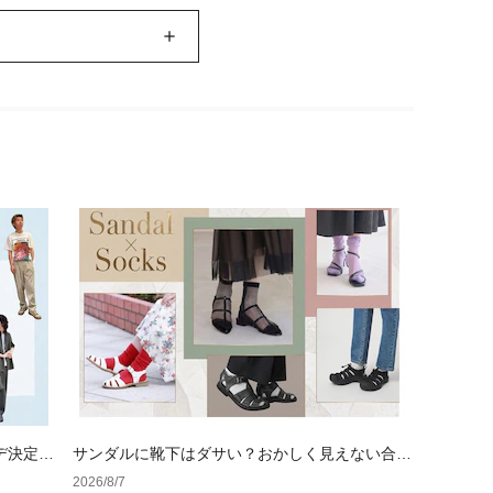
デ決定
サンダルに靴下はダサい？おかしく見えない合わ
せ方の黄金法則と男女別おすすめコーデ
2026/8/7