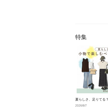
特集
夏らしさ、足りてる
ーデ4選
2026/8/7