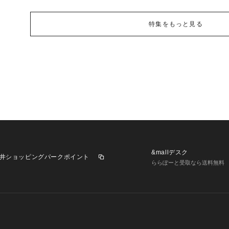
特集をもっと見る
&mallデスク
井ショッピングパークポイント
ららぽーと受取なら送料無料