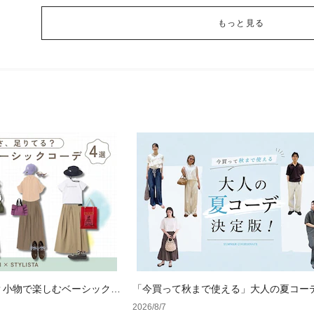
もっと見る
？小物で楽しむベーシックコ
「今買って秋まで使える」大人の夏コー
版！男女別正解スタイルとNGな着こなし
2026/8/7