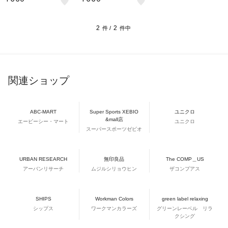
2
2
件 /
件中
関連ショップ
ABC-MART
Super Sports XEBIO
ユニクロ
&mall店
エービーシー・マート
ユニクロ
スーパースポーツゼビオ
URBAN RESEARCH
無印良品
The COMP＿US
アーバンリサーチ
ムジルシリョウヒン
ザコンプアス
SHIPS
Workman Colors
green label relaxing
シップス
ワークマンカラーズ
グリーンレーベル リラ
クシング