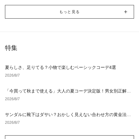
もっと見る
特集
夏らしさ、足りてる？小物で楽しむベーシックコーデ4選
2026/8/7
「今買って秋まで使える」大人の夏コーデ決定版！男女別正解ス
タイルとNGな着こなし
2026/8/7
サンダルに靴下はダサい？おかしく見えない合わせ方の黄金法則
と男女別おすすめコーデ
2026/8/7