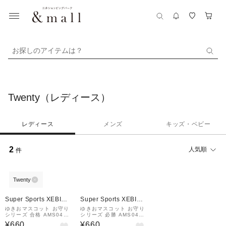
お探しのアイテムは？
Twenty（レディース）
レディース
メンズ
キッズ・ベビー
2
人気順
件
Twenty
Super Sports XEBIO
Super Sports XEBIO
&mall店
&mall店
ゆきおマスコット お守り
ゆきおマスコット お守り
シリーズ 合格 AMS041
シリーズ 必勝 AMS041
ゴウカク
ヒッショウ
¥660
¥660