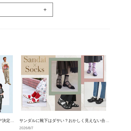
デ決定
サンダルに靴下はダサい？おかしく見えない合わ
せ方の黄金法則と男女別おすすめコーデ
2026/8/7