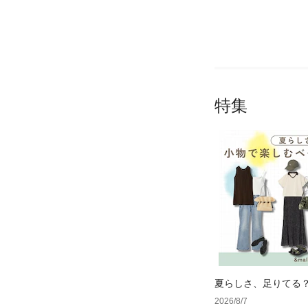
特集
夏らしさ、足りてる
ーデ4選
2026/8/7