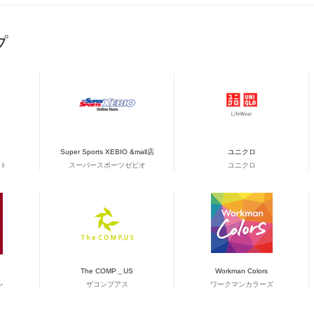
プ
Super Sports XEBIO &mall店
ユニクロ
ト
スーパースポーツゼビオ
ユニクロ
The COMP＿US
Workman Colors
ン
ザコンプアス
ワークマンカラーズ