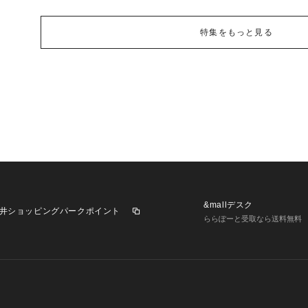
特集をもっと見る
&mallデスク
井ショッピングパークポイント
ららぽーと受取なら送料無料