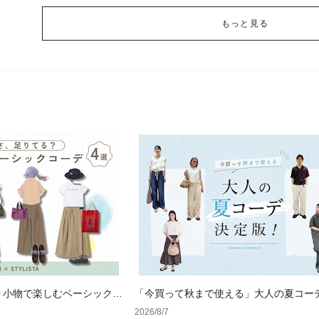
もっと見る
？小物で楽しむベーシックコ
「今買って秋まで使える」大人の夏コー
版！男女別正解スタイルとNGな着こなし
2026/8/7