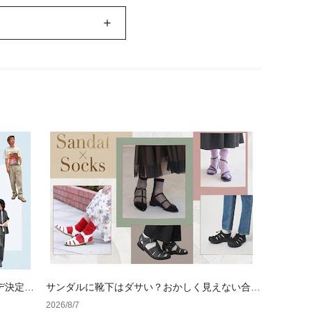
デ決定
サンダルに靴下はダサい？おかしく見えない合わ
せ方の黄金法則と男女別おすすめコーデ
2026/8/7