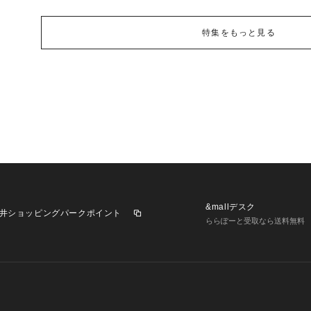
特集をもっと見る
&mallデスク
井ショッピングパークポイント
ららぽーと受取なら送料無料