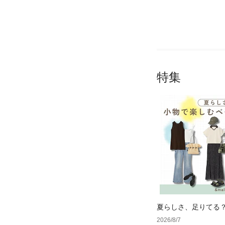
特集
夏らしさ、足りてる
ーデ4選
2026/8/7