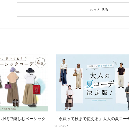
もっと見る
？小物で楽しむベーシックコ
「今買って秋まで使える」大人の夏コー
版！男女別正解スタイルとNGな着こなし
2026/8/7