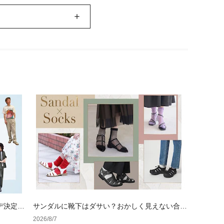
デ決定
サンダルに靴下はダサい？おかしく見えない合わ
せ方の黄金法則と男女別おすすめコーデ
2026/8/7