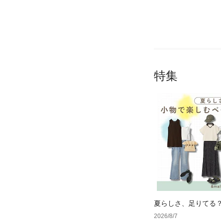
特集
夏らしさ、足りてる
ーデ4選
2026/8/7