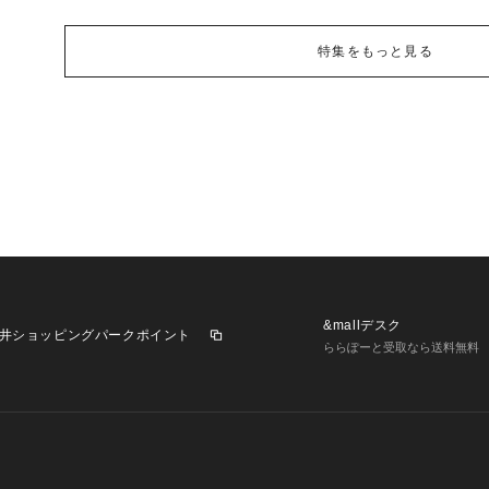
特集をもっと見る
&mallデスク
井ショッピングパークポイント
ららぽーと受取なら送料無料