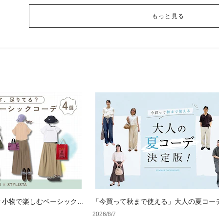
もっと見る
？小物で楽しむベーシックコ
「今買って秋まで使える」大人の夏コー
版！男女別正解スタイルとNGな着こなし
2026/8/7