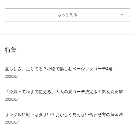
もっと見る
特集
夏らしさ、足りてる？小物で楽しむベーシックコーデ4選
2026/8/7
「今買って秋まで使える」大人の夏コーデ決定版！男女別正解ス
タイルとNGな着こなし
2026/8/7
サンダルに靴下はダサい？おかしく見えない合わせ方の黄金法則
と男女別おすすめコーデ
2026/8/7