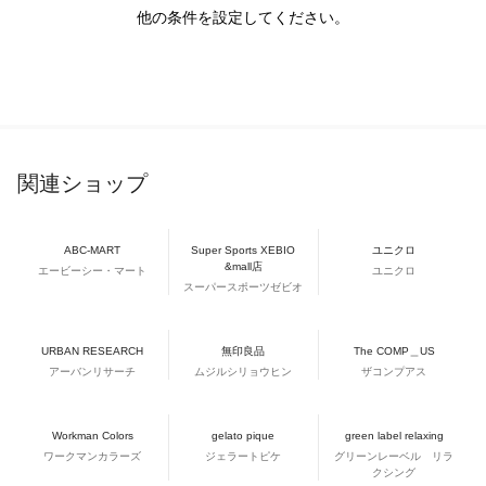
他の条件を設定してください。
関連ショップ
ABC-MART
Super Sports XEBIO
ユニクロ
&mall店
エービーシー・マート
ユニクロ
スーパースポーツゼビオ
URBAN RESEARCH
無印良品
The COMP＿US
アーバンリサーチ
ムジルシリョウヒン
ザコンプアス
Workman Colors
gelato pique
green label relaxing
ワークマンカラーズ
ジェラートピケ
グリーンレーベル リラ
クシング