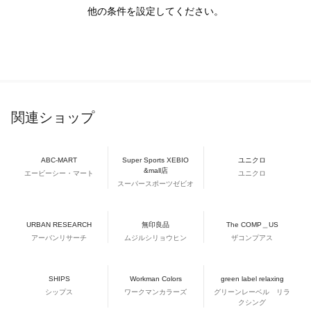
他の条件を設定してください。
関連ショップ
ABC-MART
Super Sports XEBIO
ユニクロ
&mall店
エービーシー・マート
ユニクロ
スーパースポーツゼビオ
URBAN RESEARCH
無印良品
The COMP＿US
アーバンリサーチ
ムジルシリョウヒン
ザコンプアス
SHIPS
Workman Colors
green label relaxing
シップス
ワークマンカラーズ
グリーンレーベル リラ
クシング