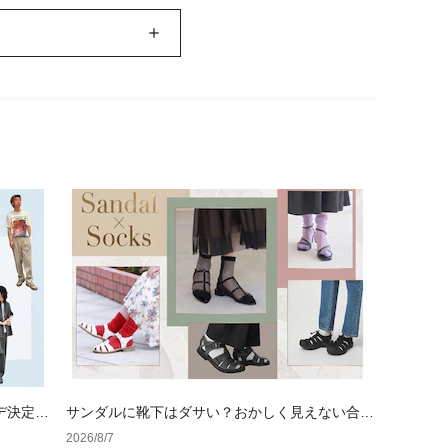
デ決定
サンダルに靴下はダサい？おかしく見えない合わ
せ方の黄金法則と男女別おすすめコーデ
2026/8/7