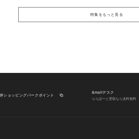
特集をもっと見る
&mallデスク
井ショッピングパークポイント
ららぽーと受取なら送料無料