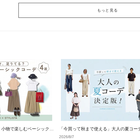
もっと見る
？小物で楽しむベーシックコ
「今買って秋まで使える」大人の夏コー
版！男女別正解スタイルとNGな着こなし
2026/8/7