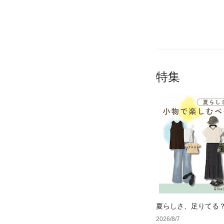
特集
夏らしさ、足りてる
ーデ4選
2026/8/7