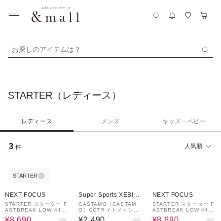
お探しのアイテムは？
STARTER（レディース）
レディース
メンズ
キッズ・ベビー
3
人気順
件
STARTER
19%OFF
19%OFF
NEXT FOCUS
Super Sports XEBIO
NEXT FOCUS
&mall店
STARTER スターター F
CASTAMO（CASTAM
STARTER スターター F
ASTBREAK LOW 440-
O）CCTライトメッシュ
ASTBREAK LOW 440-
10100 440-10103
キャップ 黒 252032008
10100 440-10103
¥8,690
¥2,490
¥8,690