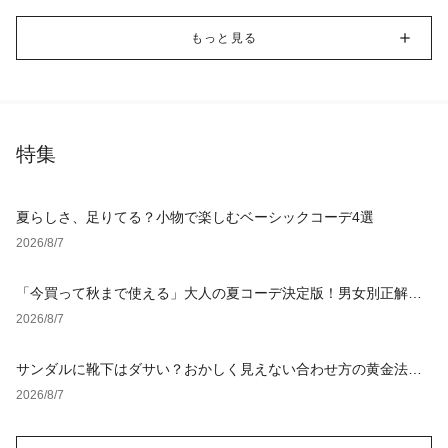
もっと見る
特集
夏らしさ、足りてる？小物で楽しむベーシックコーデ4選
2026/8/7
「今買って秋まで使える」大人の夏コーデ決定版！男女別正解ス
タイルとNGな着こなし
2026/8/7
サンダルに靴下はダサい？おかしく見えない合わせ方の黄金法則
と男女別おすすめコーデ
2026/8/7