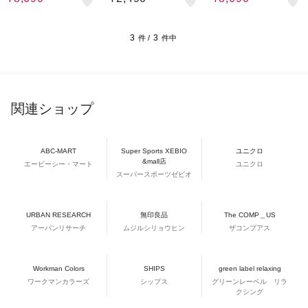
01980 吸水 冷感 冷却
洗濯洗い可 リフレクター
シンプル カジュア…
3
3
件 /
件中
関連ショップ
ABC-MART
Super Sports XEBIO
ユニクロ
&mall店
エービーシー・マート
ユニクロ
スーパースポーツゼビオ
URBAN RESEARCH
無印良品
The COMP＿US
アーバンリサーチ
ムジルシリョウヒン
ザコンプアス
Workman Colors
SHIPS
green label relaxing
ワークマンカラーズ
シップス
グリーンレーベル リラ
クシング