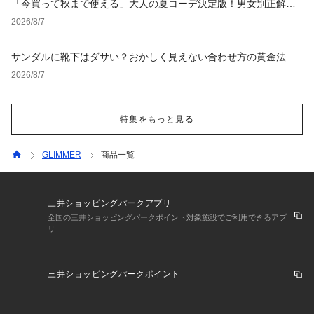
「今買って秋まで使える」大人の夏コーデ決定版！男女別正解ス
タイルとNGな着こなし
2026/8/7
サンダルに靴下はダサい？おかしく見えない合わせ方の黄金法則
と男女別おすすめコーデ
2026/8/7
特集をもっと見る
GLIMMER
商品一覧
三井ショッピングパークアプリ
全国の三井ショッピングパークポイント対象施設でご利用できるアプ
リ
三井ショッピングパークポイント