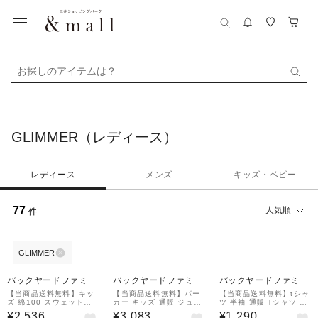
お探しのアイテムは？
GLIMMER（レディース）
レディース
メンズ
キッズ・ベビー
77
人気順
件
GLIMMER
バックヤードファミリ
バックヤードファミリ
バックヤードファミリ
ー
ー
ー
【当商品送料無料】キッ
【当商品送料無料】パー
【当商品送料無料】tシャ
ズ 綿100 スウェットパ
カー キッズ 通販 ジュニ
ツ 半袖 通販 Tシャツ カ
ンツ 通販 ジュニア スウ
ア パーカ ジップアップ
ットソー キッズ 120 13
¥2,536
¥3,083
¥1,290