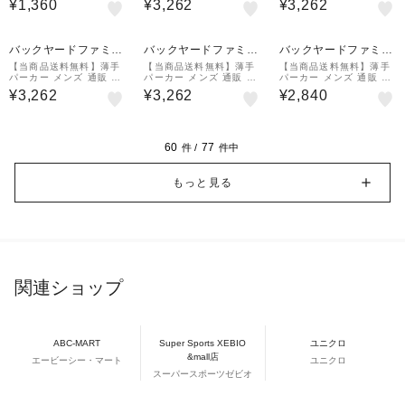
¥1,360
¥3,262
¥3,262
トソー レディース 3L 大
イトトレーナー パーカ
イトトレーナー パーカ
きいサイズ 無地 ユニフ
ジップアップ ジップアッ
ジップアップ ジップアッ
ォーム 3.5オンス
プライトパーカー スエッ
プライトパーカー スエッ
ト
ト
バックヤードファミリ
バックヤードファミリ
バックヤードファミリ
ー
ー
ー
【当商品送料無料】薄手
【当商品送料無料】薄手
【当商品送料無料】薄手
パーカー メンズ 通販 レ
パーカー メンズ 通販 レ
パーカー メンズ 通販 レ
ディース クルーネックラ
ディース クルーネックラ
ディース クルーネックラ
¥3,262
¥3,262
¥2,840
イトトレーナー パーカ
イトトレーナー パーカ
イトトレーナー パーカ
ジップアップ ジップアッ
ジップアップ ジップアッ
スエット フーディー フ
プライトパーカー スエッ
プライトパーカー スエッ
ーデッドライトパーカー
ト
ト
60
77
件 /
件中
もっと見る
関連ショップ
ABC-MART
Super Sports XEBIO
ユニクロ
&mall店
エービーシー・マート
ユニクロ
スーパースポーツゼビオ