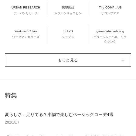
URBAN RESEARCH
無印良品
The COMP＿US
アーバンリサーチ
ムジルシリョウヒン
ザコンプアス
Workman Colors
SHIPS
green label relaxing
ワークマンカラーズ
シップス
グリーンレーベル リラ
クシング
もっと見る
特集
夏らしさ、足りてる？小物で楽しむベーシックコーデ4選
2026/8/7