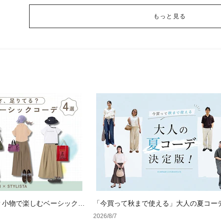
もっと見る
？小物で楽しむベーシックコ
「今買って秋まで使える」大人の夏コー
版！男女別正解スタイルとNGな着こなし
2026/8/7