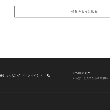
特集をもっと見る
&mallデスク
井ショッピングパークポイント
ららぽーと受取なら送料無料