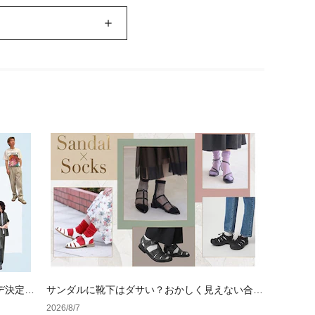
デ決定
サンダルに靴下はダサい？おかしく見えない合わ
せ方の黄金法則と男女別おすすめコーデ
2026/8/7