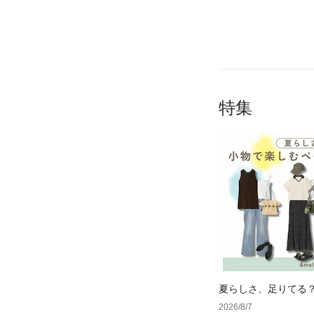
特集
夏らしさ、足りてる
ーデ4選
2026/8/7