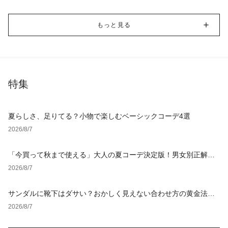
もっと見る
特集
夏らしさ、足りてる？小物で楽しむベーシックコーデ4選
2026/8/7
「今買って秋まで使える」大人の夏コーデ決定版！男女別正解ス
タイルとNGな着こなし
2026/8/7
サンダルに靴下はダサい？おかしく見えない合わせ方の黄金法則
と男女別おすすめコーデ
2026/8/7