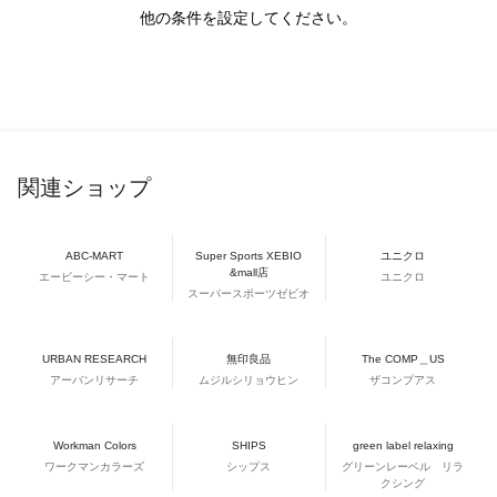
他の条件を設定してください。
関連ショップ
ABC-MART
Super Sports XEBIO
ユニクロ
&mall店
エービーシー・マート
ユニクロ
スーパースポーツゼビオ
URBAN RESEARCH
無印良品
The COMP＿US
アーバンリサーチ
ムジルシリョウヒン
ザコンプアス
Workman Colors
SHIPS
green label relaxing
ワークマンカラーズ
シップス
グリーンレーベル リラ
クシング