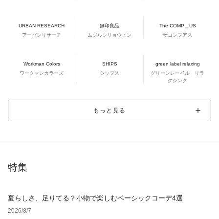
URBAN RESEARCH
無印良品
The COMP＿US
アーバンリサーチ
ムジルシリョウヒン
ザコンプアス
Workman Colors
SHIPS
green label relaxing
ワークマンカラーズ
シップス
グリーンレーベル リラ
クシング
もっと見る
特集
夏らしさ、足りてる？小物で楽しむベーシックコーデ4選
2026/8/7