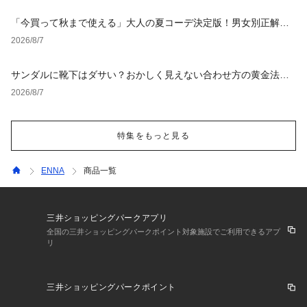
「今買って秋まで使える」大人の夏コーデ決定版！男女別正解ス
タイルとNGな着こなし
2026/8/7
サンダルに靴下はダサい？おかしく見えない合わせ方の黄金法則
と男女別おすすめコーデ
2026/8/7
特集をもっと見る
ENNA
商品一覧
三井ショッピングパークアプリ
全国の三井ショッピングパークポイント対象施設でご利用できるアプ
リ
三井ショッピングパークポイント