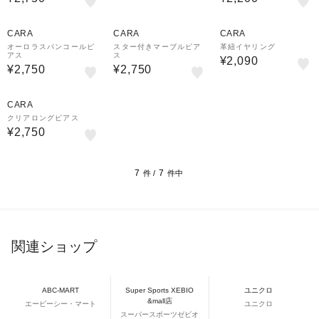
CARA
CARA
CARA
オーロラスパンコールピ
スター付きマーブルピア
革紐イヤリング
アス
ス
¥2,090
¥2,750
¥2,750
CARA
クリアロングピアス
¥2,750
7
7
件 /
件中
関連ショップ
ABC-MART
Super Sports XEBIO
ユニクロ
&mall店
エービーシー・マート
ユニクロ
スーパースポーツゼビオ