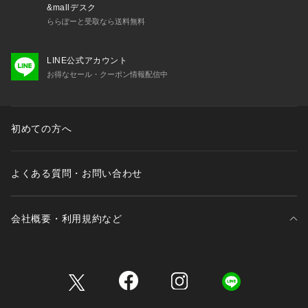
&mallデスク
ららぽーと受取なら送料無料
LINE公式アカウント
お得なセール・クーポン情報配信中
初めての方へ
よくある質問・お問い合わせ
会社概要・利用規約など
三井不動産が展開する商業施設一覧