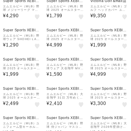
Super Sports XEBIO
Super Sports XEBIO
Victoria Golf &mall店
&mall店
&mall店
エムエルビー（MLB）野
エムエルビー（MLB）野
エムエルビー（MLB）ゴ
球 メジャーリーグ マフ
球 2025 オールスターゲ
ルフ ヘッドカバー ユー
ラー ロサンゼルス・ドジ
ーム ロゴ巾着 4571665
ティリティ用 ロサンゼル
¥4,290
¥1,799
¥9,350
ャース LA-SCF03
865946
ス・ドジャース GOLF-H
EADC LA
Super Sports XEBIO
Super Sports XEBIO
Super Sports XEBIO
&mall店
&mall店
&mall店
エムエルビー（MLB）野
エムエルビー（MLB）野
エムエルビー（MLB）野
球ウェア SHOHEI LA T
球 2025 オールスターゲ
球 2025 オールスターゲ
シャツ ホワイト
ーム ロゴタンブラー 45
ーム ロゴポーチ 45716
¥1,290
¥4,999
¥1,999
71665865984
65865939
Super Sports XEBIO
Super Sports XEBIO
Super Sports XEBIO
&mall店
&mall店
&mall店
エムエルビー（MLB）野
エムエルビー（MLB）野
エムエルビー（MLB）野
球 2025 オールスターゲ
球ウェア 大谷翔平 MVP
球 2025 オールスターゲ
ーム ロゴグリッターコー
記念 2023 イラスト パ
ーム タンブラー 45716
¥1,999
¥1,590
¥4,999
スター 457166586602
ーカー エンゼルス ML06
65865991
8
-23FW-0005 NAVY
Super Sports XEBIO
Super Sports XEBIO
Super Sports XEBIO
&mall店
&mall店
&mall店
エムエルビー（MLB）野
エムエルビー（MLB）大
エムエルビー（MLB）野
球 2025 オールスターゲ
谷翔平 31日 万年めくり
球 2025 オールスターゲ
ーム ロゴマグカップ 45
カレンダー W CL-553
ーム ロゴトートバッグ 4
¥2,499
¥2,410
¥3,300
71665866004
571665865953
Super Sports XEBIO
Super Sports XEBIO
Super Sports XEBIO
&mall店
&mall店
&mall店
エムエルビー（MLB）ユ
エムエルビー（MLB）野
エムエルビー（MLB）大
ニフォーム型キーホルダ
球 侍ジャパン マスコッ
谷翔平 2026年壁掛けカ
ー ドジャース メジャー
トキーホルダー キャップ
レンダー CL-551 2026